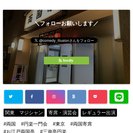
＼フォローお願いします／
feedly
関東 マジシャン
寄席・演芸会
レギュラー出演
両国
円楽一門会
東京
両国寄席
お江戸両国亭
三遊亭円楽