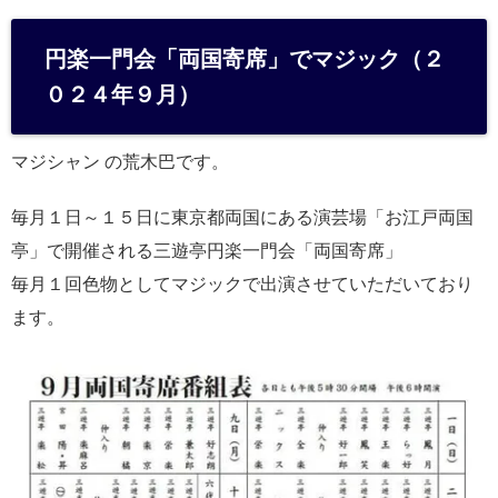
at
e
円楽一門会「両国寄席」でマジック（２
n
０２４年９月）
a
マジシャン の荒木巴です。
毎月１日～１５日に東京都両国にある演芸場「お江戸両国
亭」で開催される三遊亭円楽一門会「両国寄席」
毎月１回色物としてマジックで出演させていただいており
ます。