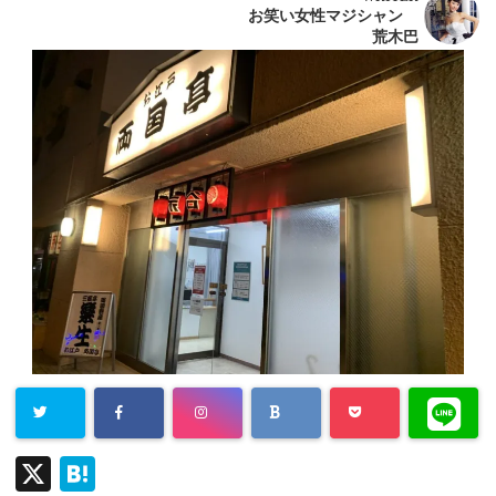
お笑い女性マジシャン
荒木巴
X
H