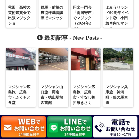
秋田 高校の
群馬・前橋の
円楽一門会
よみうりラン
芸術鑑賞会で
農協様基調講
「両国寄席」
ド60周年イベ
出張マジック
演でマジック
でマジック
ント② 小田
ショー
（2024年2
急車内でマジ
月）
ック
最新記事 -
New Posts
-
マジシャン広
マジシャン山
マジシャン広
マジシャン兵
島旅 広島
口旅 周南
島旅 広島
庫旅 神河
市・ふくもと
市・徳山駅前
市・汁なし担
町・銀の馬車
食堂
図書館
担麺きさく
道