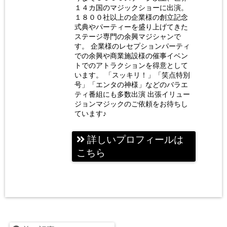
ジシャ
１４カ国のマジックショーに出演。
ン 荒
１８００社以上の企業様の創立記念
式典やパーティーを盛り上げてきた
木巴
ステージ専門の余興マジシャンで
す。 企業様のレセプションパーティ
での余興や商業施設様の催事イベン
トでのアトラクションを得意として
います。 「スッキリ！」「笑点特別
号」「エンタの神様」などのバラエ
ティ番組にも多数出演 出張イリュー
ジョンマジックのご依頼をお待ちし
ています♪
詳しいプロフィールは
こちら