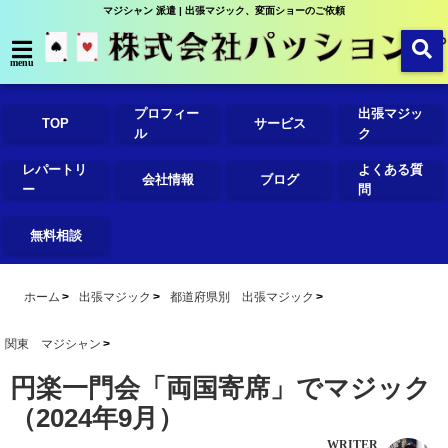
マジシャン 派遣 | 出張マジック、変面ショーのご依頼
menu
プロフィー
出張マジッ
TOP
サービス
ル
ク
レパートリ
よくある質
会社情報
ブログ
ー
問
無料相談
ホーム
出張マジック
都道府県別 出張マジック
関東 マジシャン
円楽一門会「両国寄席」でマジック
（2024年9月）
WRITER