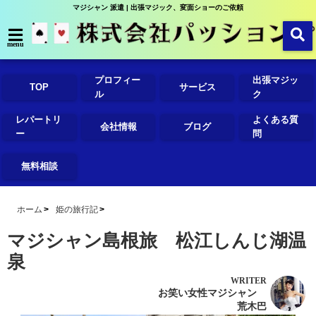
マジシャン 派遣 | 出張マジック、変面ショーのご依頼
menu
プロフィー
出張マジッ
TOP
サービス
ル
ク
レパートリ
よくある質
会社情報
ブログ
ー
問
無料相談
ホーム
姫の旅行記
マジシャン島根旅 松江しんじ湖温
泉
WRITER
お笑い女性マジシャン
荒木巴