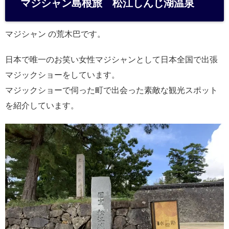
マジシャン島根旅 松江しんじ湖温泉
n
a
マジシャン の荒木巴です。
日本で唯一のお笑い女性マジシャンとして日本全国で出張
マジックショーをしています。
マジックショーで伺った町で出会った素敵な観光スポット
を紹介しています。