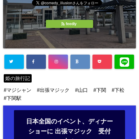
feedly
姫の旅行記
マジシャン
出張マジック
山口
下関
下松
下関駅
日本全国のイベント、ディナー
ショーに 出張マジック 受付