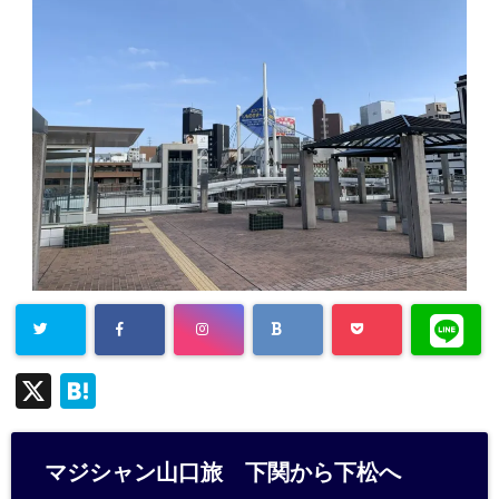
X
H
at
e
マジシャン山口旅 下関から下松へ
n