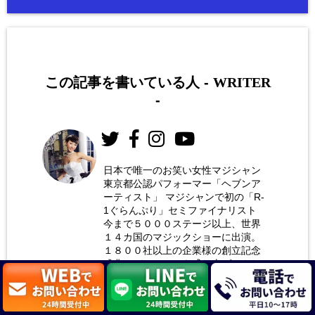
この記事を書いている人 -
WRITER
-
日本で唯一のお笑い女性マジシャン
東京都公認パフォーマー「ヘブンア
お笑い
ーティスト」 マジシャンで初の「R-
女性マ
1ぐらんぷり」セミファイナリスト
今まで５０００ステージ以上、世界
ジシャ
１４カ国のマジックショーに出演。
ン 荒
１８００社以上の企業様の創立記念
式典やパーティーを盛り上げてきた
木巴
ステージ専門の余興マジシャンで
す。 企業様のレセプションパーティ
での余興や商業施設様の催事イベン