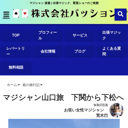
マジシャン 派遣 | 出張マジック、変面ショーのご依頼
menu
プロフィー
出張マジッ
TOP
サービス
ル
ク
レパートリ
よくある質
会社情報
ブログ
ー
問
無料相談
ホーム
姫の旅行記
マジシャン山口旅 下関から下松へ
WRITER
お笑い女性マジシャン
荒木巴