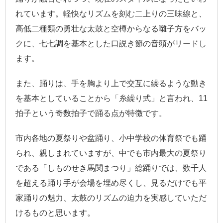
れています。軽快なリズムを刻む二上りの三味線と、
高低二種類の勇壮な太鼓と空樽からなる囃子方をバッ
クに、七七調を基本とした口説き節の音頭がリードし
ます。
また、踊りは、手を胸より上で交互に繰るような動き
を基本としていることから「糸繰り式」と言われ、11
拍子という奇数拍子で踊る点が特徴です。
市内各地の夏祭りや盆踊り、小中学校の体育祭でも踊
られ、親しまれていますが、中でも市内最大の夏祭り
である「しものせき馬関まつり」総踊りでは、数千人
を超える踊り手が会場を埋め尽くし、見るだけでも平
家踊りの魅力、太鼓のリズムの迫力を実感していただ
けるものと思います。