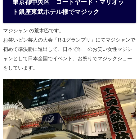
東京都中央区 コートヤード・マリオッ
n
ト銀座東武ホテル様でマジック
a
マジシャン の荒木巴です。
お笑いピン芸人の大会「R-1グランプリ」にてマジシャンで
初めて準決勝に進出して、日本で唯一のお笑い女性マジシ
ャンとして日本全国でイベント、お祭りでマジックショー
をしています。