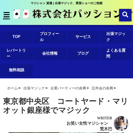
マジシャン 派遣 | 出張マジック、変面ショーのご依頼
menu
プロフィー
出張マジッ
TOP
サービス
ル
ク
レパートリ
よくある質
会社情報
ブログ
ー
問
無料相談
ホーム
出張マジック
企業パーティーの余興
忘年会の余興
東京都中央区 コートヤード・マリ
オット銀座様でマジック
WRITER
お笑い女性マジシャン
荒木巴