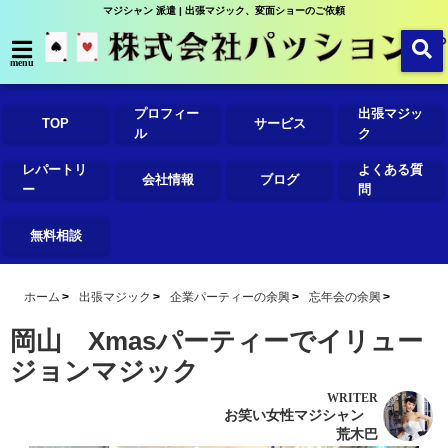
マジシャン 派遣 | 出張マジック、変面ショーのご依頼
menu
プロフィー
出張マジッ
TOP
サービス
ル
ク
レパートリ
よくある質
会社情報
ブログ
ー
問
無料相談
ホーム
出張マジック
企業パーティーの余興
忘年会の余興
岡山 Xmasパーティーでイリュー
ジョンマジック
WRITER
お笑い女性マジシャン
荒木巴