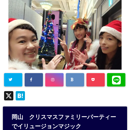
X
H
at
e
岡山 クリスマスファミリーパーティー
n
でイリュージョンマジック