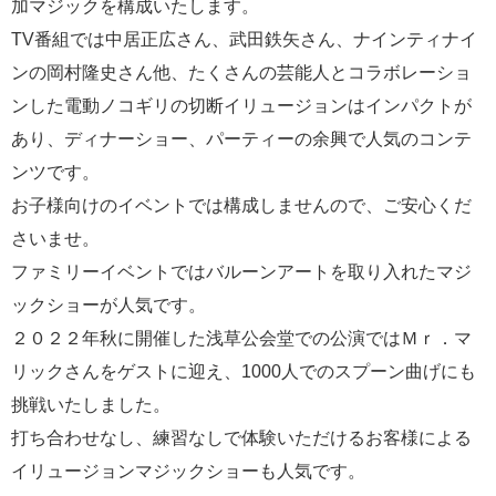
加マジックを構成いたします。
TV番組では中居正広さん、武田鉄矢さん、ナインティナイ
ンの岡村隆史さん他、たくさんの芸能人とコラボレーショ
ンした電動ノコギリの切断イリュージョンはインパクトが
あり、ディナーショー、パーティーの余興で人気のコンテ
ンツです。
お子様向けのイベントでは構成しませんので、ご安心くだ
さいませ。
ファミリーイベントではバルーンアートを取り入れたマジ
ックショーが人気です。
２０２２年秋に開催した浅草公会堂での公演ではＭｒ．マ
リックさんをゲストに迎え、1000人でのスプーン曲げにも
挑戦いたしました。
打ち合わせなし、練習なしで体験いただけるお客様による
イリュージョンマジックショーも人気です。