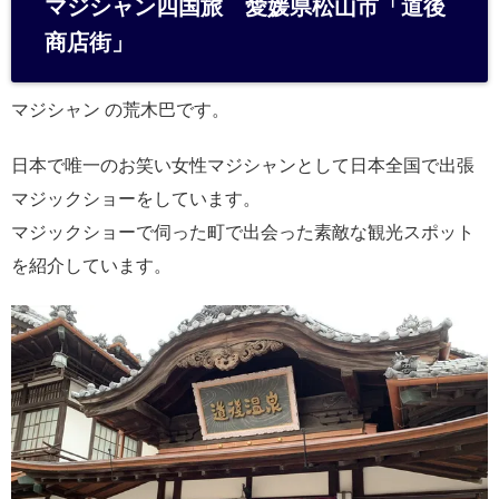
マジシャン四国旅 愛媛県松山市「道後
n
商店街」
a
マジシャン の荒木巴です。
日本で唯一のお笑い女性マジシャンとして日本全国で出張
マジックショーをしています。
マジックショーで伺った町で出会った素敵な観光スポット
を紹介しています。