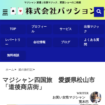
マジシャン 派遣 | 出張マジック、変面ショーのご依頼
menu
プロフィー
出張マジッ
TOP
サービス
ル
ク
レパートリ
よくある質
会社情報
ブログ
ー
問
無料相談
ホーム
姫の旅行記
マジシャン四国旅 愛媛県松山市
「道後商店街」
WRITER
お笑い女性マジシャン
荒木巴