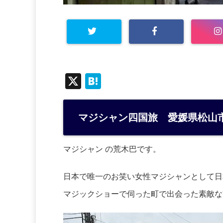
X
H
at
e
マジシャン四国旅 愛媛県松山
n
a
マジシャン の荒木巴です。
日本で唯一のお笑い女性マジシャンとして日
マジックショーで伺った町で出会った素敵な