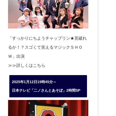
「すっかりにちようチャップリン★見破れ
るか！？スゴくて笑えるマジックＳＨＯ
Ｗ」出演
≫≫詳しくは
こちら
2025年1月12日19時45分～
日本テレビ「二ノさんとあそぼ」2時間SP