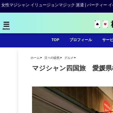
女性マジシャン イリュージョンマジック 派遣 | パーティー イ
menu
TOP
プロフィール
サー
ホーム
日々の徒然
グルメ
マジシャン四国旅 愛媛県