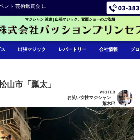
ベント 芸術鑑賞会 に
マジシャン 派遣 | 出張マジック、変面ショーのご依頼
ビス
出張マジック
レパートリー
会社情報
ブロ
松山市「瓢太」
WRITER
お笑い女性マジシャン
荒木巴