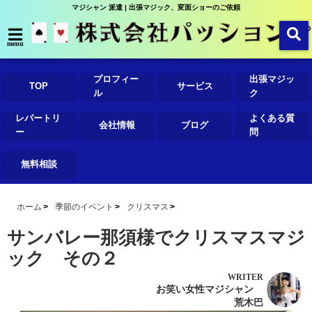
マジシャン 派遣 | 出張マジック、変面ショーのご依頼
menu
プロフィー
出張マジッ
TOP
サービス
ル
ク
レパートリ
よくある質
会社情報
ブログ
ー
問
無料相談
ホーム
季節のイベント
クリスマス
サンバレー那須様でクリスマスマジ
ック その２
WRITER
お笑い女性マジシャン
荒木巴