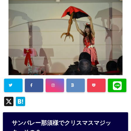
X
H
at
e
サンバレー那須様でクリスマスマジッ
n