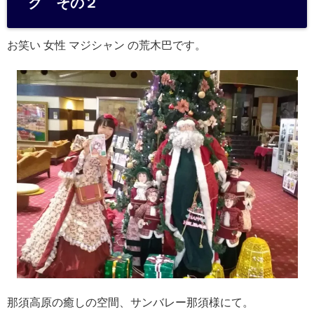
ク その２
a
お笑い 女性 マジシャン の荒木巴です。
那須高原の癒しの空間、サンバレー那須様にて。