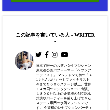
この記事を書いている人 -
WRITER
-
日本で唯一のお笑い女性マジシャン
東京都公認パフォーマー「ヘブンア
お笑い
ーティスト」 マジシャンで初の「R-
女性マ
1ぐらんぷり」セミファイナリスト
今まで５０００ステージ以上、世界
ジシャ
１４カ国のマジックショーに出演。
ン 荒
１８００社以上の企業様の創立記念
式典やパーティーを盛り上げてきた
木巴
ステージ専門の余興マジシャンで
す。 企業様のレセプションパーティ