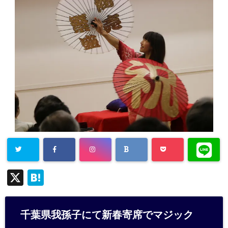
X
H
at
e
千葉県我孫子にて新春寄席でマジック
n