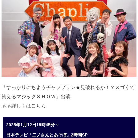
「すっかりにちようチャップリン★見破れるか！？スゴくて
笑えるマジックＳＨＯＷ」出演
≫≫詳しくは
こちら
2025年1月12日19時45分～
日本テレビ「二ノさんとあそぼ」2時間SP