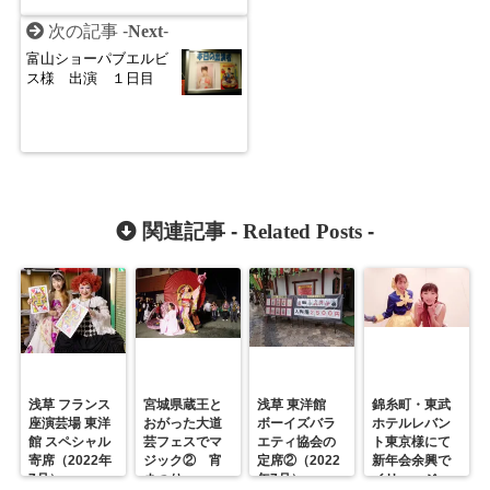
次の記事 -
Next
-
富山ショーパブエルビ
ス様 出演 １日目
関連記事 -
Related Posts
-
浅草 フランス
宮城県蔵王と
浅草 東洋館
錦糸町・東武
座演芸場 東洋
おがった大道
ボーイズバラ
ホテルレバン
館 スペシャル
芸フェスでマ
エティ協会の
ト東京様にて
寄席（2022年
ジック② 宵
定席②（2022
新年会余興で
7月）
まつり
年7月）
イリュージョ