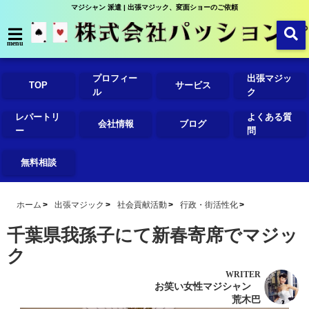
マジシャン 派遣 | 出張マジック、変面ショーのご依頼
menu
プロフィー
出張マジッ
TOP
サービス
ル
ク
レパートリ
よくある質
会社情報
ブログ
ー
問
無料相談
ホーム
出張マジック
社会貢献活動
行政・街活性化
千葉県我孫子にて新春寄席でマジッ
ク
WRITER
お笑い女性マジシャン
荒木巴