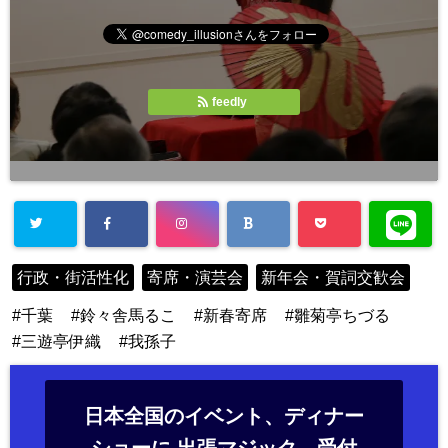
feedly
行政・街活性化
寄席・演芸会
新年会・賀詞交歓会
千葉
鈴々舎馬るこ
新春寄席
雛菊亭ちづる
三遊亭伊織
我孫子
日本全国のイベント、ディナー