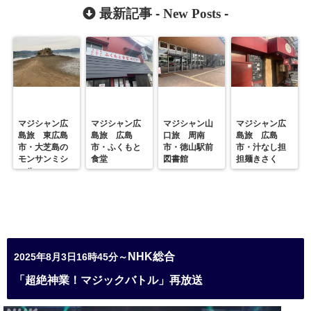
ンマジック
最新記事 -
New Posts
-
マジシャン広
マジシャン広
マジシャン山
マジシャン広
島旅 東広島
島旅 広島
口旅 周南
島旅 広島
市・大芝島の
市・ふくもと
市・徳山駅前
市・汁なし担
モンサンミシ
食堂
図書館
担麺きさく
ェル
NHK総合
2025年8月3日16時45分～
「超絶神業！マジックバトル」再放送