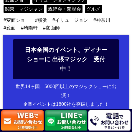
関東 マジシャン
親睦会・懇親会
グルメ
変面ショー
横浜
イリュージョン
神奈川
変面
崎陽軒
変面師
日本全国のイベント、ディナー
ショーに 出張マジック 受付
中！
世界14ヶ国、5000回以上のマジックショーに出
演！
企業イベントは1800社を突破しました！