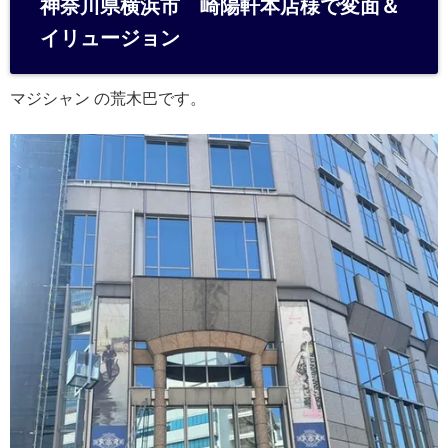
神奈川県横浜市 崎陽軒本店様で変面＆
n
イリュージョン
a
マジシャン の荒木巴です。