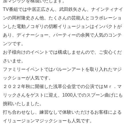
加マジックを構成いたします。
TV番組では中居正広さん、武田鉄矢さん、ナインティナイ
ンの岡村隆史さん他、たくさんの芸能人とコラボレーショ
ンした電動ノコギリの切断イリュージョンはインパクトが
あり、ディナーショー、パーティーの余興で人気のコンテ
ンツです。
お子様向けのイベントでは構成しませんので、ご安心くだ
さいませ。
ファミリーイベントではバルーンアートを取り入れたマジ
ックショーが人気です。
２０２２年秋に開催した浅草公会堂での公演ではＭｒ．マ
リックさんをゲストに迎え、1000人でのスプーン曲げにも
挑戦いたしました。
打ち合わせなし、練習なしで体験いただけるお客様による
イリュージョンマジックショーも人気です。