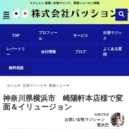
マジシャン 派遣 | 出張マジック、変面ショーのご依頼
menu
プロフィー
出張マジッ
TOP
サービス
ル
ク
レパートリ
よくある質
会社情報
ブログ
ー
問
無料相談
ホーム
出張マジック
変面ショー
神奈川県横浜市 崎陽軒本店様で変
面＆イリュージョン
WRITER
お笑い女性マジシャン
荒木巴