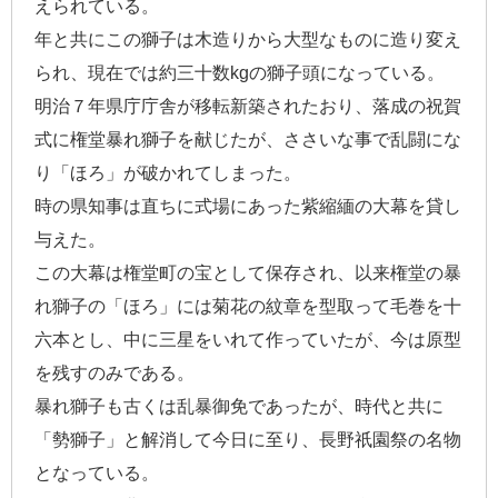
えられている。
年と共にこの獅子は木造りから大型なものに造り変え
られ、現在では約三十数kgの獅子頭になっている。
明治７年県庁庁舎が移転新築されたおり、落成の祝賀
式に権堂暴れ獅子を献じたが、ささいな事で乱闘にな
り「ほろ」が破かれてしまった。
時の県知事は直ちに式場にあった紫縮緬の大幕を貸し
与えた。
この大幕は権堂町の宝として保存され、以来権堂の暴
れ獅子の「ほろ」には菊花の紋章を型取って毛巻を十
六本とし、中に三星をいれて作っていたが、今は原型
を残すのみである。
暴れ獅子も古くは乱暴御免であったが、時代と共に
「勢獅子」と解消して今日に至り、長野祇園祭の名物
となっている。