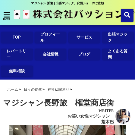
マジシャン 派遣 | 出張マジック、変面ショーのご依頼
menu
プロフィー
出張マジッ
TOP
サービス
ル
ク
レパートリ
よくある質
会社情報
ブログ
ー
問
無料相談
ホーム
日々の徒然
神社仏閣巡り
マジシャン長野旅 権堂商店街
WRITER
お笑い女性マジシャン
荒木巴