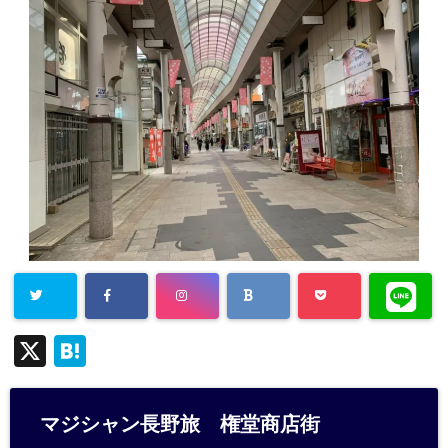
X
H
at
e
マジシャン長野旅 権堂商店街
n