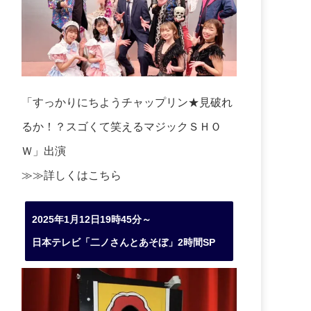
「すっかりにちようチャップリン★見破れ
るか！？スゴくて笑えるマジックＳＨＯ
Ｗ」出演
≫≫詳しくは
こちら
2025年1月12日19時45分～
日本テレビ「二ノさんとあそぼ」2時間SP