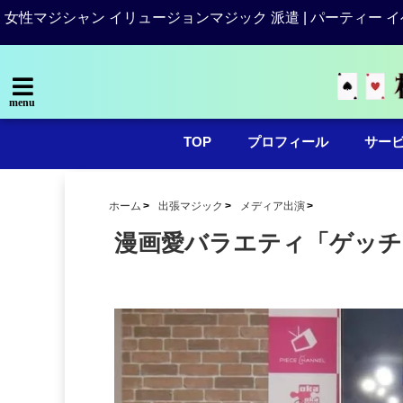
女性マジシャン イリュージョンマジック 派遣 | パーティー イ
menu
TOP
プロフィール
サー
ホーム
出張マジック
メディア出演
漫画愛バラエティ「ゲッチ