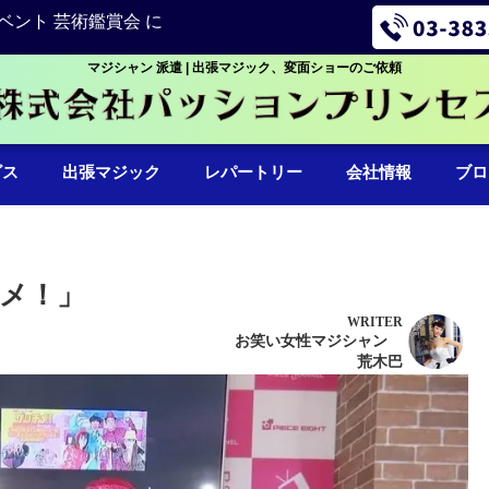
ベント 芸術鑑賞会 に
マジシャン 派遣 | 出張マジック、変面ショーのご依頼
ビス
出張マジック
レパートリー
会社情報
ブロ
メ！」
WRITER
お笑い女性マジシャン
荒木巴