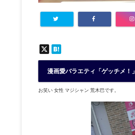
X
H
at
e
漫画愛バラエティ「ゲッチメ！
n
a
お笑い 女性 マジシャン 荒木巴です。