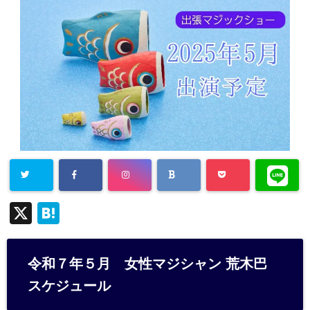
X
H
at
e
令和７年５月 女性マジシャン 荒木巴
n
スケジュール
a