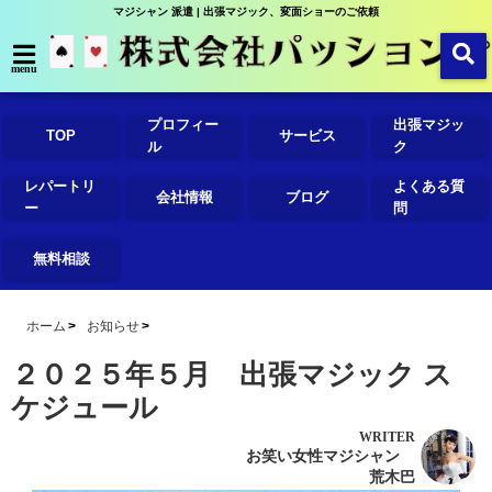
マジシャン 派遣 | 出張マジック、変面ショーのご依頼
menu
プロフィー
出張マジッ
TOP
サービス
ル
ク
レパートリ
よくある質
会社情報
ブログ
ー
問
無料相談
ホーム
お知らせ
２０２５年５月 出張マジック ス
ケジュール
WRITER
お笑い女性マジシャン
荒木巴