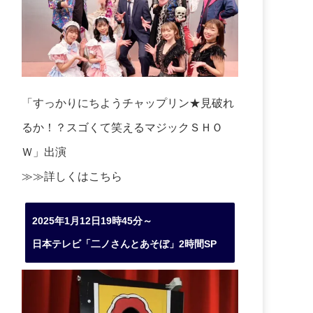
「すっかりにちようチャップリン★見破れ
るか！？スゴくて笑えるマジックＳＨＯ
Ｗ」出演
≫≫詳しくは
こちら
2025年1月12日19時45分～
日本テレビ「二ノさんとあそぼ」2時間SP