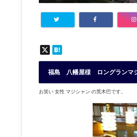
X
H
at
e
福島 八幡屋様 ロングランマ
n
a
お笑い 女性 マジシャン の荒木巴です。