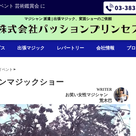
ベント 芸術鑑賞会 に
マジシャン 派遣 | 出張マジック、変面ショーのご依頼
ビス
出張マジック
レパートリー
会社情報
ブロ
イベント
ンマジックショー
WRITER
お笑い女性マジシャン
荒木巴