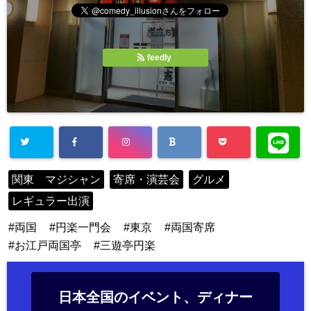
feedly
関東 マジシャン
寄席・演芸会
グルメ
レギュラー出演
両国
円楽一門会
東京
両国寄席
お江戸両国亭
三遊亭円楽
日本全国のイベント、ディナー