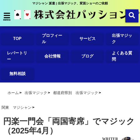
マジシャン 派遣 | 出張マジック、変面ショーのご依頼
menu
プロフィー
出張マジッ
TOP
サービス
ル
ク
レパートリ
よくある質
会社情報
ブログ
ー
問
無料相談
ホーム
出張マジック
都道府県別 出張マジック
関東 マジシャン
円楽一門会「両国寄席」でマジック
（2025年4月）
WRITER