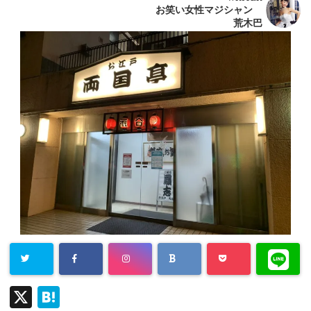
お笑い女性マジシャン
荒木巴
X
H