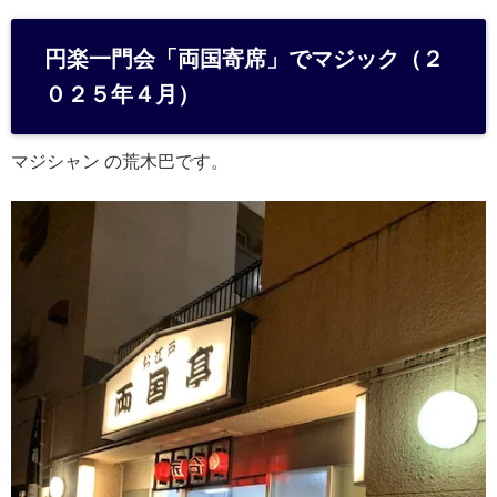
at
e
円楽一門会「両国寄席」でマジック（２
n
０２５年４月）
a
マジシャン の荒木巴です。