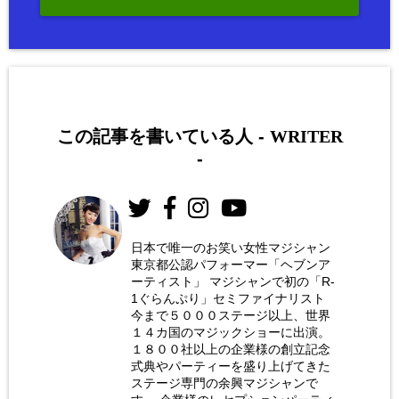
この記事を書いている人 -
WRITER
-
日本で唯一のお笑い女性マジシャン
東京都公認パフォーマー「ヘブンア
お笑い
ーティスト」 マジシャンで初の「R-
女性マ
1ぐらんぷり」セミファイナリスト
今まで５０００ステージ以上、世界
ジシャ
１４カ国のマジックショーに出演。
ン 荒
１８００社以上の企業様の創立記念
式典やパーティーを盛り上げてきた
木巴
ステージ専門の余興マジシャンで