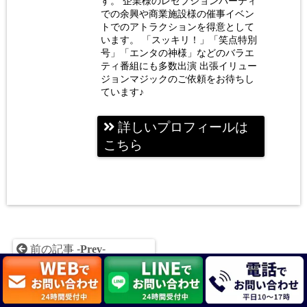
す。 企業様のレセプションパーティ
での余興や商業施設様の催事イベン
トでのアトラクションを得意として
います。 「スッキリ！」「笑点特別
号」「エンタの神様」などのバラエ
ティ番組にも多数出演 出張イリュー
ジョンマジックのご依頼をお待ちし
ています♪
詳しいプロフィールは
こちら
前の記事 -
Prev
-
京都芸術大学大学院
芸術修士取得のお知ら
せ