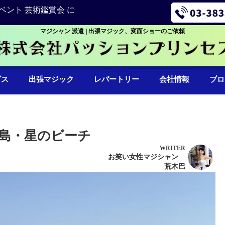
ベント 芸術鑑賞会 に
マジシャン 派遣 | 出張マジック、変面ショーのご依頼
ビス
出張マジック
レパートリー
会社情報
ブロ
島・星のビーチ
WRITER
お笑い女性マジシャン
荒木巴