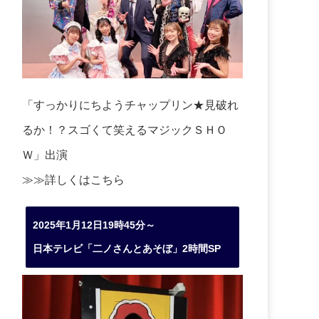
「すっかりにちようチャップリン★見破れ
るか！？スゴくて笑えるマジックＳＨＯ
Ｗ」出演
≫≫詳しくは
こちら
2025年1月12日19時45分～
日本テレビ「二ノさんとあそぼ」2時間SP