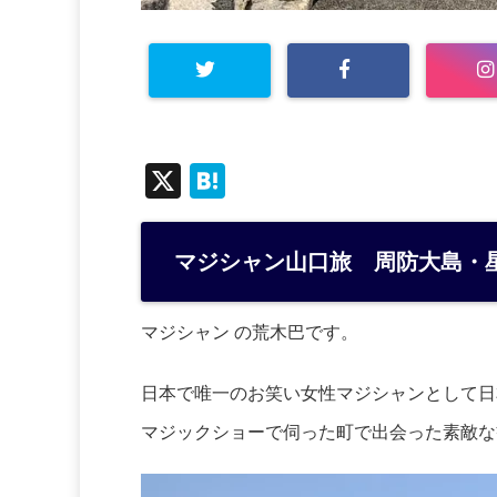
X
H
at
e
マジシャン山口旅 周防大島・
n
a
マジシャン の荒木巴です。
日本で唯一のお笑い女性マジシャンとして日
マジックショーで伺った町で出会った素敵な