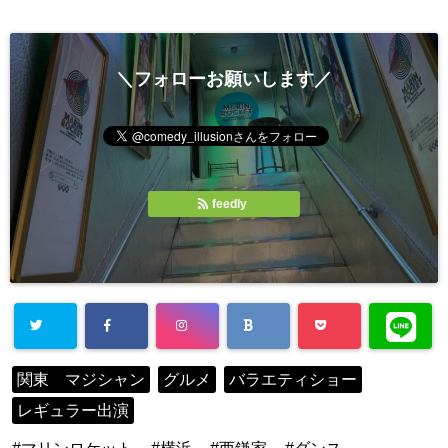
＼フォローお願いします／
feedly
関東 マジシャン
グルメ
バラエティショー
レギュラー出演