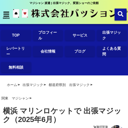
マジシャン 派遣 | 出張マジック、変面ショーのご依頼
menu
プロフィー
出張マジッ
TOP
サービス
ル
ク
レパートリ
よくある質
会社情報
ブログ
ー
問
無料相談
ホーム
出張マジック
都道府県別 出張マジック
関東 マジシャン
横浜 マリンロケットで 出張マジッ
ク（2025年6月）
WRITER