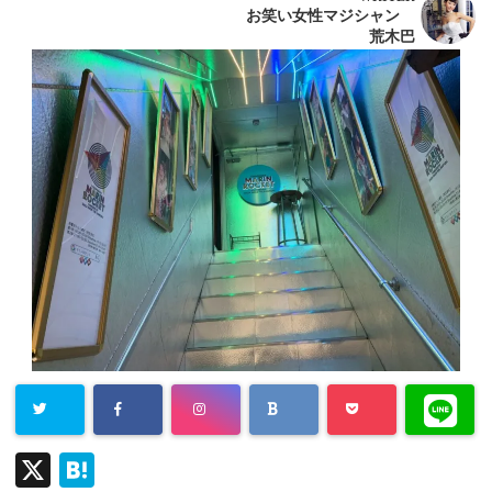
お笑い女性マジシャン
荒木巴
X
H