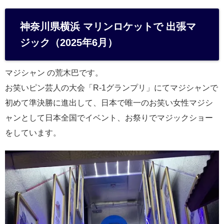
at
e
神奈川県横浜 マリンロケットで 出張マ
n
ジック（2025年6月）
a
マジシャン の荒木巴です。
お笑いピン芸人の大会「R-1グランプリ」にてマジシャンで
初めて準決勝に進出して、日本で唯一のお笑い女性マジシ
ャンとして日本全国でイベント、お祭りでマジックショー
をしています。