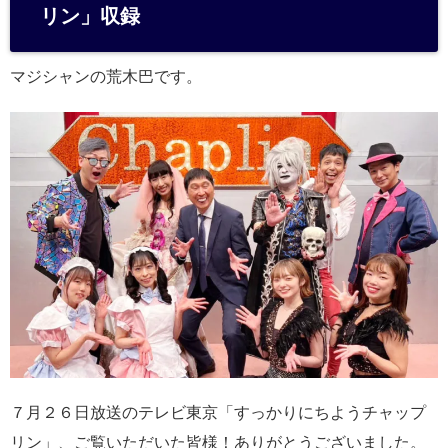
n
リン」収録
a
マジシャンの荒木巴です。
７月２６日放送のテレビ東京「すっかりにちようチャップ
リン」、ご覧いただいた皆様！ありがとうございました。