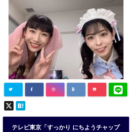
X
H
at
e
テレビ東京「すっかり にちようチャップ