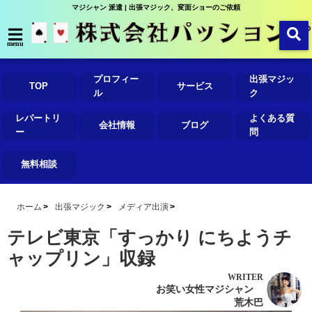
マジシャン 派遣 | 出張マジック、変面ショーのご依頼
menu
プロフィー
出張マジッ
TOP
サービス
ル
ク
レパートリ
よくある質
会社情報
ブログ
ー
問
無料相談
ホーム
出張マジック
メディア出演
テレビ東京「すっかり にちようチ
ャップリン」収録
WRITER
お笑い女性マジシャン
荒木巴