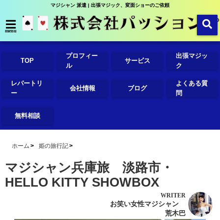
マジシャン 派遣 | 出張マジック、変面ショーのご依頼
menu
プロフィー
出張マジッ
TOP
サービス
ル
ク
レパートリ
よくある質
会社情報
ブログ
ー
問
無料相談
ホーム
姫の旅行記
マジシャン兵庫旅 淡路市・
HELLO KITTY SHOWBOX
WRITER
お笑い女性マジシャン
荒木巴