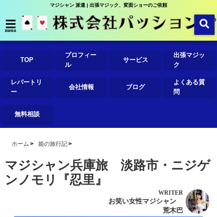
マジシャン 派遣 | 出張マジック、変面ショーのご依頼
menu
プロフィー
出張マジッ
TOP
サービス
ル
ク
レパートリ
よくある質
会社情報
ブログ
ー
問
無料相談
ホーム
姫の旅行記
マジシャン兵庫旅 淡路市・ニジゲ
ンノモリ『忍里』
WRITER
お笑い女性マジシャン
荒木巴