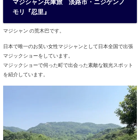
マジシャン兵庫旅 淡路市・ニジゲンノ
n
モリ『忍里』
a
マジシャン の荒木巴です。
日本で唯一のお笑い女性マジシャンとして日本全国で出張
マジックショーをしています。
マジックショーで伺った町で出会った素敵な観光スポット
を紹介しています。