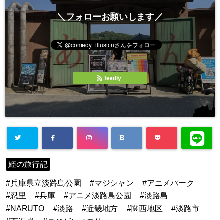
＼フォローお願いします／
feedly
姫の旅行記
兵庫県立淡路島公園
マジシャン
アニメパーク
忍里
兵庫
アニメ淡路島公園
淡路島
NARUTO
淡路
近畿地方
関西地区
淡路市