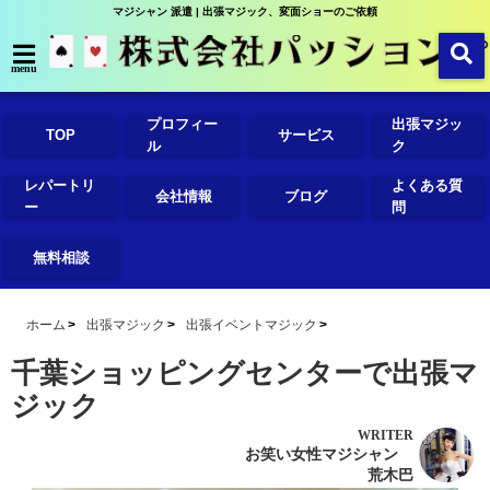
マジシャン 派遣 | 出張マジック、変面ショーのご依頼
menu
プロフィー
出張マジッ
TOP
サービス
ル
ク
レパートリ
よくある質
会社情報
ブログ
ー
問
無料相談
ホーム
出張マジック
出張イベントマジック
千葉ショッピングセンターで出張マ
ジック
WRITER
お笑い女性マジシャン
荒木巴