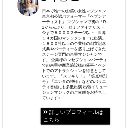
日本で唯一のお笑い女性マジシャン
東京都公認パフォーマー「ヘブンア
お笑い
ーティスト」 マジシャンで初の「R-
女性マ
1ぐらんぷり」セミファイナリスト
今まで５０００ステージ以上、世界
ジシャ
１４カ国のマジックショーに出演。
ン 荒
１８００社以上の企業様の創立記念
式典やパーティーを盛り上げてきた
木巴
ステージ専門の余興マジシャンで
す。 企業様のレセプションパーティ
での余興や商業施設様の催事イベン
トでのアトラクションを得意として
います。 「スッキリ！」「笑点特別
号」「エンタの神様」などのバラエ
ティ番組にも多数出演 出張イリュー
ジョンマジックのご依頼をお待ちし
ています♪
詳しいプロフィールは
こちら