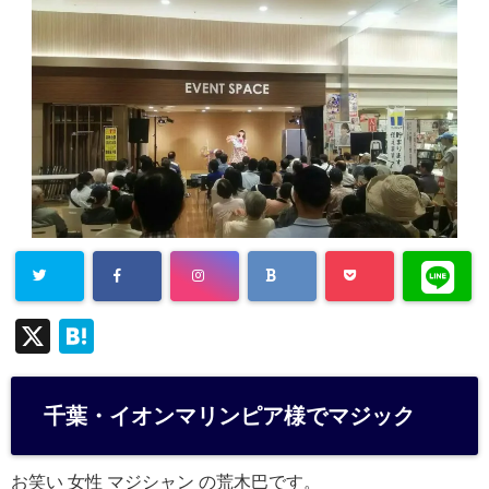
X
H
at
e
千葉・イオンマリンピア様でマジック
n
a
お笑い 女性 マジシャン の荒木巴です。