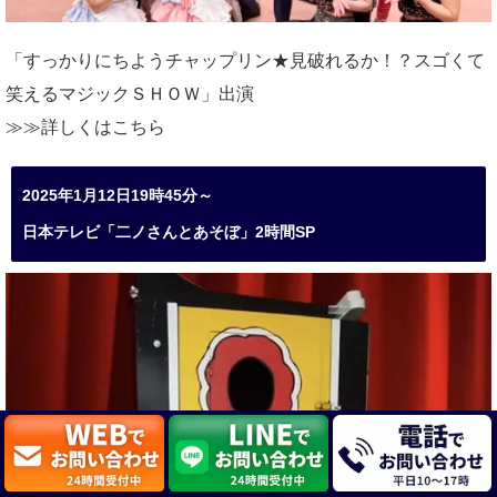
「すっかりにちようチャップリン★見破れるか！？スゴくて
笑えるマジックＳＨＯＷ」出演
≫≫詳しくは
こちら
2025年1月12日19時45分～
日本テレビ「二ノさんとあそぼ」2時間SP