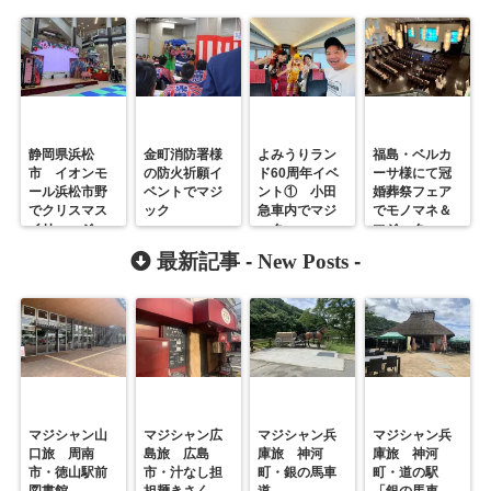
静岡県浜松
金町消防署様
よみうりラン
福島・ベルカ
市 イオンモ
の防火祈願イ
ド60周年イベ
ーサ様にて冠
ール浜松市野
ベントでマジ
ント① 小田
婚葬祭フェア
でクリスマス
ック
急車内でマジ
でモノマネ＆
イリュージョ
ック
マジック
ン
最新記事 -
New Posts
-
マジシャン山
マジシャン広
マジシャン兵
マジシャン兵
口旅 周南
島旅 広島
庫旅 神河
庫旅 神河
市・徳山駅前
市・汁なし担
町・銀の馬車
町・道の駅