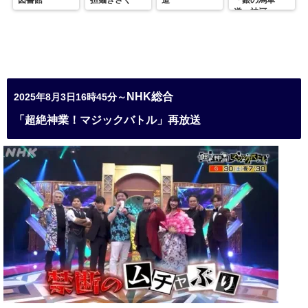
図書館
担麺きさく
道
「銀の馬車
道・神河」
NHK総合
2025年8月3日16時45分～
「超絶神業！マジックバトル」再放送