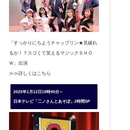
「すっかりにちようチャップリン★見破れ
るか！？スゴくて笑えるマジックＳＨＯ
Ｗ」出演
≫≫詳しくは
こちら
2025年1月12日19時45分～
日本テレビ「二ノさんとあそぼ」2時間SP