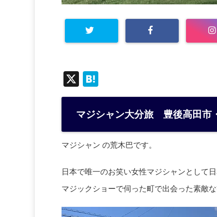
X
H
at
e
マジシャン大分旅 豊後高田市
n
a
マジシャン の荒木巴です。
日本で唯一のお笑い女性マジシャンとして日
マジックショーで伺った町で出会った素敵な