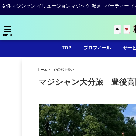
女性マジシャン イリュージョンマジック 派遣 | パーティー イ
menu
TOP
プロフィール
サー
ホーム
姫の旅行記
マジシャン大分旅 豊後高