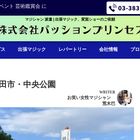
ベント 芸術鑑賞会 に
マジシャン 派遣 | 出張マジック、変面ショーのご依頼
ビス
出張マジック
レパートリー
会社情報
ブロ
田市・中央公園
WRITER
お笑い女性マジシャン
荒木巴