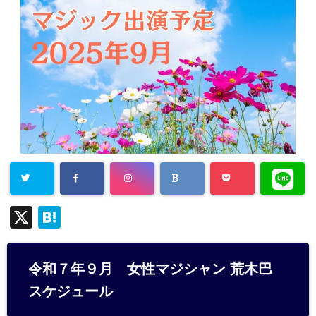
X
H
at
e
令和７年９月 女性マジシャン 荒木巴
n
スケジュール
a