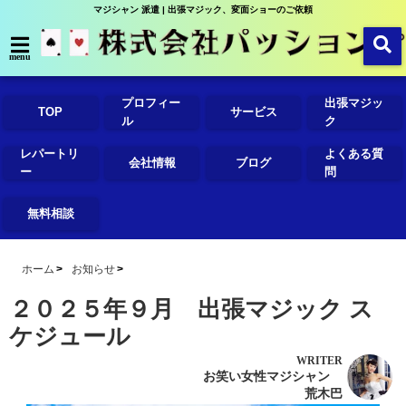
マジシャン 派遣 | 出張マジック、変面ショーのご依頼
menu
プロフィー
出張マジッ
TOP
サービス
ル
ク
レパートリ
よくある質
会社情報
ブログ
ー
問
無料相談
ホーム
お知らせ
２０２５年９月 出張マジック ス
ケジュール
WRITER
お笑い女性マジシャン
荒木巴