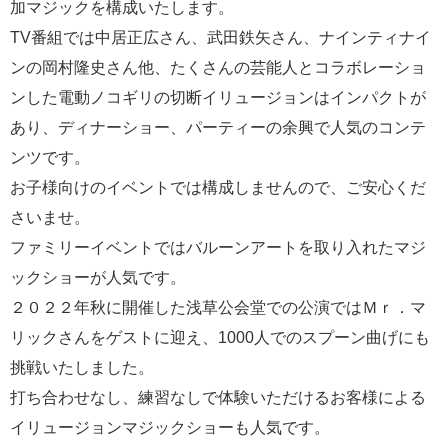
加マジックを構成いたします。
TV番組では中居正広さん、武田鉄矢さん、ナインティナイ
ンの岡村隆史さん他、たくさんの芸能人とコラボレーショ
ンした電動ノコギリの切断イリュージョンはインパクトが
あり、ディナーショー、パーティーの余興で人気のコンテ
ンツです。
お子様向けのイベントでは構成しませんので、ご安心くだ
さいませ。
ファミリーイベントではバルーンアートを取り入れたマジ
ックショーが人気です。
２０２２年秋に開催した浅草公会堂での公演ではＭｒ．マ
リックさんをゲストに迎え、1000人でのスプーン曲げにも
挑戦いたしました。
打ち合わせなし、練習なしで体験いただけるお客様による
イリュージョンマジックショーも人気です。