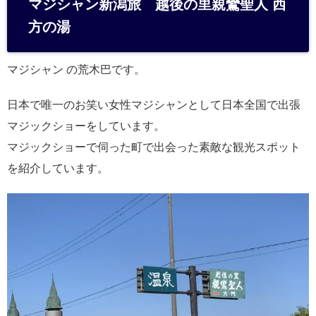
マジシャン新潟旅 越後の里親鸞聖人 西
n
方の湯
a
マジシャン の荒木巴です。
日本で唯一のお笑い女性マジシャンとして日本全国で出張
マジックショーをしています。
マジックショーで伺った町で出会った素敵な観光スポット
を紹介しています。