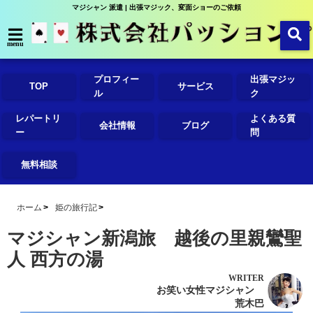
マジシャン 派遣 | 出張マジック、変面ショーのご依頼
menu
プロフィー
出張マジッ
TOP
サービス
ル
ク
レパートリ
よくある質
会社情報
ブログ
ー
問
無料相談
ホーム
姫の旅行記
マジシャン新潟旅 越後の里親鸞聖
人 西方の湯
WRITER
お笑い女性マジシャン
荒木巴