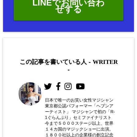
LINEでお問い合わ
せする
この記事を書いている人 -
WRITER
-
日本で唯一のお笑い女性マジシャン
東京都公認パフォーマー「ヘブンア
お笑い
ーティスト」 マジシャンで初の「R-
女性マ
1ぐらんぷり」セミファイナリスト
今まで５０００ステージ以上、世界
ジシャ
１４カ国のマジックショーに出演。
ン 荒
１８００社以上の企業様の創立記念