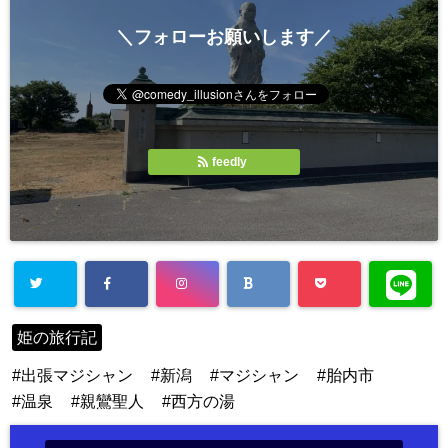
＼フォローお願いします／
feedly
姫の旅行記
出張マジシャン
新潟
マジシャン
胎内市
温泉
親鸞聖人
西方の湯