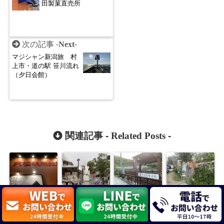
田製菓直売所
次の記事 -
Next
-
マジシャン新潟旅 村
上市・道の駅 笹川流れ
（夕日会館）
関連記事 -
Related Posts
-
マジシャン四
マジシャン福
マジシャン島
マジシャン 沖
国旅 愛媛県
岡旅 THE
根旅 浜田
縄旅 ㉕ 沖縄