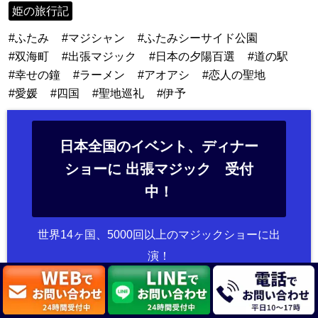
姫の旅行記
ふたみ
マジシャン
ふたみシーサイド公園
双海町
出張マジック
日本の夕陽百選
道の駅
幸せの鐘
ラーメン
アオアシ
恋人の聖地
愛媛
四国
聖地巡礼
伊予
日本全国のイベント、ディナー
ショーに 出張マジック 受付
中！
世界14ヶ国、5000回以上のマジックショーに出
演！
企業イベントは1800社を突破しました！