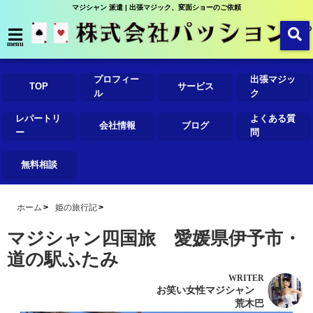
マジシャン 派遣 | 出張マジック、変面ショーのご依頼
menu
プロフィー
出張マジッ
TOP
サービス
ル
ク
レパートリ
よくある質
会社情報
ブログ
ー
問
無料相談
ホーム
姫の旅行記
マジシャン四国旅 愛媛県伊予市・
道の駅ふたみ
WRITER
お笑い女性マジシャン
荒木巴