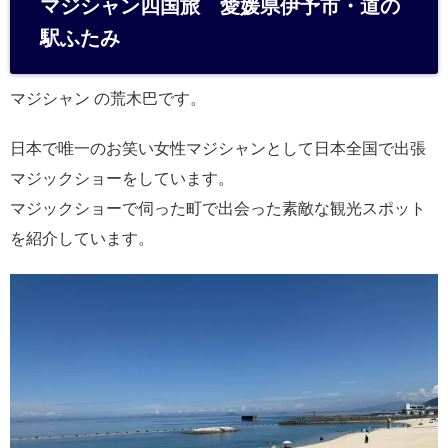
マジシャン四国旅 愛媛県伊予市・道の
n
駅ふたみ
a
マジシャン の荒木巴です。
日本で唯一のお笑い女性マジシャンとして日本全国で出張
マジックショーをしています。
マジックショーで伺った町で出会った素敵な観光スポット
を紹介しています。