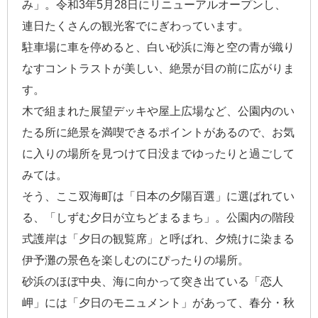
み」。令和3年5月28日にリニューアルオープンし、
連日たくさんの観光客でにぎわっています。
駐車場に車を停めると、白い砂浜に海と空の青が織り
なすコントラストが美しい、絶景が目の前に広がりま
す。
木で組まれた展望デッキや屋上広場など、公園内のい
たる所に絶景を満喫できるポイントがあるので、お気
に入りの場所を見つけて日没までゆったりと過ごして
みては。
そう、ここ双海町は「日本の夕陽百選」に選ばれてい
る、「しずむ夕日が立ちどまるまち」。公園内の階段
式護岸は「夕日の観覧席」と呼ばれ、夕焼けに染まる
伊予灘の景色を楽しむのにぴったりの場所。
砂浜のほぼ中央、海に向かって突き出ている「恋人
岬」には「夕日のモニュメント」があって、春分・秋