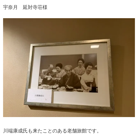
宇奈月 延対寺荘様
川端康成氏も来たことのある老舗旅館です。