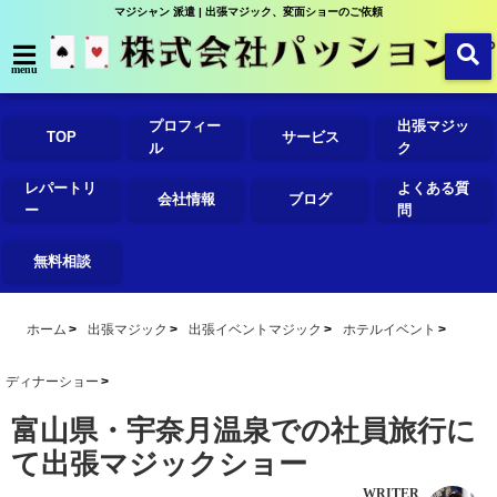
マジシャン 派遣 | 出張マジック、変面ショーのご依頼
menu
プロフィー
出張マジッ
TOP
サービス
ル
ク
レパートリ
よくある質
会社情報
ブログ
ー
問
無料相談
ホーム
出張マジック
出張イベントマジック
ホテルイベント
ディナーショー
富山県・宇奈月温泉での社員旅行に
て出張マジックショー
WRITER