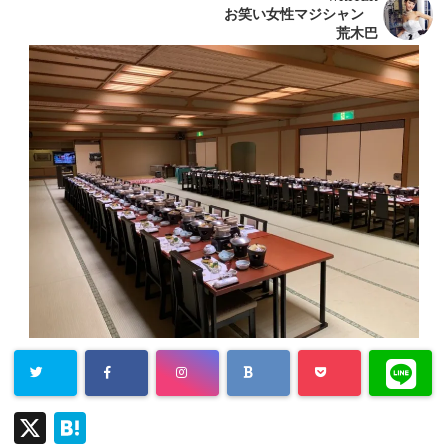
お笑い女性マジシャン
荒木巴
X
H