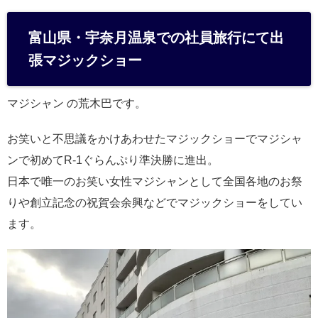
at
e
富山県・宇奈月温泉での社員旅行にて出
n
張マジックショー
a
マジシャン の荒木巴です。
お笑いと不思議をかけあわせたマジックショーでマジシャ
ンで初めてR-1ぐらんぷり準決勝に進出。
日本で唯一のお笑い女性マジシャンとして全国各地のお祭
りや創立記念の祝賀会余興などでマジックショーをしてい
ます。