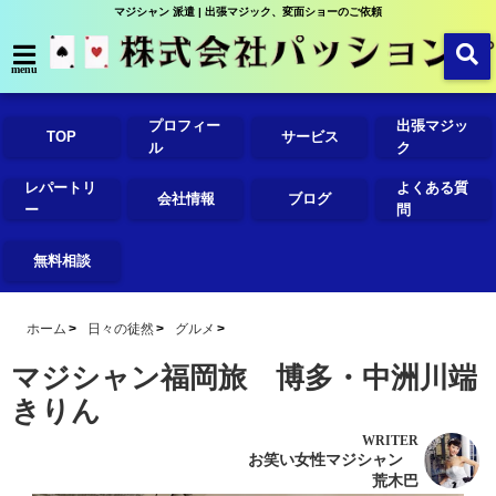
マジシャン 派遣 | 出張マジック、変面ショーのご依頼
menu
プロフィー
出張マジッ
TOP
サービス
ル
ク
レパートリ
よくある質
会社情報
ブログ
ー
問
無料相談
ホーム
日々の徒然
グルメ
マジシャン福岡旅 博多・中洲川端
きりん
WRITER
お笑い女性マジシャン
荒木巴