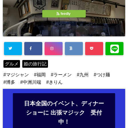
feedly
グルメ
姫の旅行記
マジシャン
福岡
ラーメン
九州
つけ麺
博多
中洲川端
きりん
日本全国のイベント、ディナー
ショーに 出張マジック 受付
中！