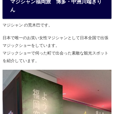
マジシャン福岡旅 博多・中洲川端きり
n
ん
a
マジシャン の荒木巴です。
日本で唯一のお笑い女性マジシャンとして日本全国で出張
マジックショーをしています。
マジックショーで伺った町で出会った素敵な観光スポット
を紹介しています。