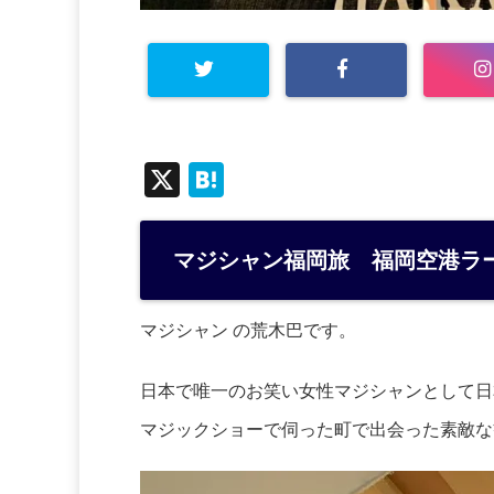
X
H
at
e
マジシャン福岡旅 福岡空港ラ
n
a
マジシャン の荒木巴です。
日本で唯一のお笑い女性マジシャンとして日
マジックショーで伺った町で出会った素敵な