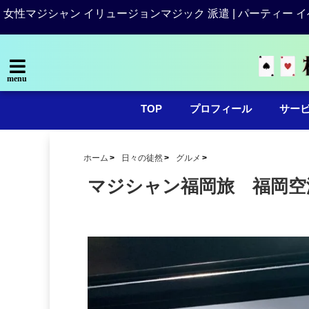
女性マジシャン イリュージョンマジック 派遣 | パーティー イ
menu
TOP
プロフィール
サー
ホーム
日々の徒然
グルメ
マジシャン福岡旅 福岡空