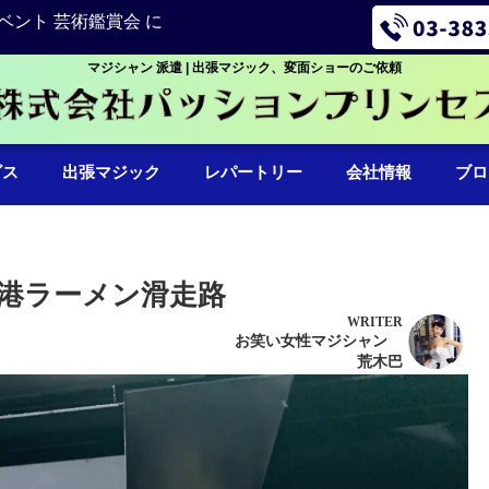
ベント 芸術鑑賞会 に
マジシャン 派遣 | 出張マジック、変面ショーのご依頼
ビス
出張マジック
レパートリー
会社情報
ブロ
港ラーメン滑走路
WRITER
お笑い女性マジシャン
荒木巴