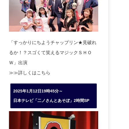
「すっかりにちようチャップリン★見破れ
るか！？スゴくて笑えるマジックＳＨＯ
Ｗ」出演
≫≫詳しくは
こちら
2025年1月12日19時45分～
日本テレビ「二ノさんとあそぼ」2時間SP