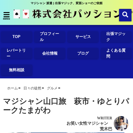
マジシャン 派遣 | 出張マジック、変面ショーのご依頼
menu
プロフィー
出張マジッ
TOP
サービス
ル
ク
レパートリ
よくある質
会社情報
ブログ
ー
問
無料相談
ホーム
日々の徒然
グルメ
マジシャン山口旅 萩市・ゆとりパ
ークたまがわ
WRITER
お笑い女性マジシャン
荒木巴