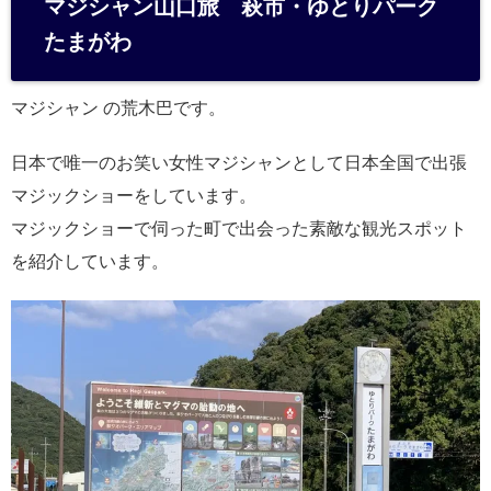
マジシャン山口旅 萩市・ゆとりパーク
n
たまがわ
a
マジシャン の荒木巴です。
日本で唯一のお笑い女性マジシャンとして日本全国で出張
マジックショーをしています。
マジックショーで伺った町で出会った素敵な観光スポット
を紹介しています。