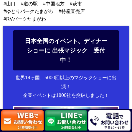
山口
道の駅
中国地方
萩市
ゆとりパークたまがわ
特産直売店
RVパークたまがわ
日本全国のイベント、ディナー
ショーに 出張マジック 受付
中！
世界14ヶ国、5000回以上のマジックショーに出
演！
企業イベントは1800社を突破しました！