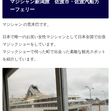
マジシャン新潟旅 佐渡市・佐渡汽船カ
n
ーフェリー
a
マジシャン の荒木巴です。
日本で唯一のお笑い女性マジシャンとして日本全国で出張
マジックショーをしています。
マジックショーで伺った町で出会った素敵な観光スポット
を紹介しています。