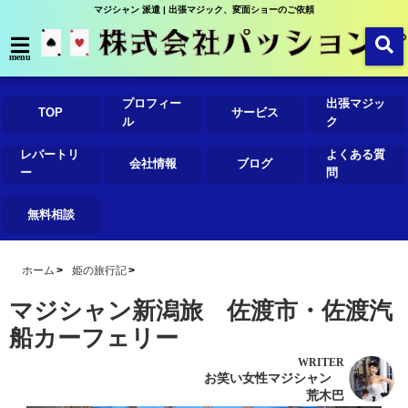
マジシャン 派遣 | 出張マジック、変面ショーのご依頼
menu
プロフィー
出張マジッ
TOP
サービス
ル
ク
レパートリ
よくある質
会社情報
ブログ
ー
問
無料相談
ホーム
姫の旅行記
マジシャン新潟旅 佐渡市・佐渡汽
船カーフェリー
WRITER
お笑い女性マジシャン
荒木巴