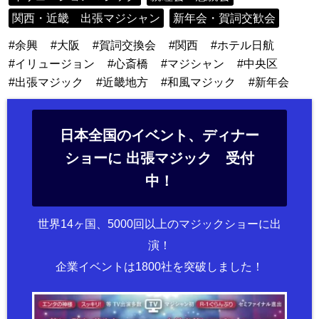
関西・近畿 出張マジシャン
新年会・賀詞交歓会
余興
大阪
賀詞交換会
関西
ホテル日航
イリュージョン
心斎橋
マジシャン
中央区
出張マジック
近畿地方
和風マジック
新年会
日本全国のイベント、ディナー
ショーに 出張マジック 受付
中！
世界14ヶ国、5000回以上のマジックショーに出
演！
企業イベントは1800社を突破しました！