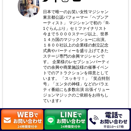
日本で唯一のお笑い女性マジシャン
東京都公認パフォーマー「ヘブンア
お笑い
ーティスト」 マジシャンで初の「R-
女性マ
1ぐらんぷり」セミファイナリスト
今まで５０００ステージ以上、世界
ジシャ
１４カ国のマジックショーに出演。
ン 荒
１８００社以上の企業様の創立記念
式典やパーティーを盛り上げてきた
木巴
ステージ専門の余興マジシャンで
す。 企業様のレセプションパーティ
での余興や商業施設様の催事イベン
トでのアトラクションを得意として
います。 「スッキリ！」「笑点特別
号」「エンタの神様」などのバラエ
ティ番組にも多数出演 出張イリュー
ジョンマジックのご依頼をお待ちし
ています♪
詳しいプロフィールは
こちら