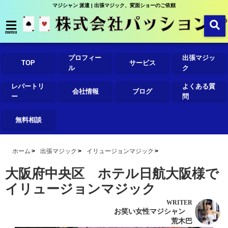
マジシャン 派遣 | 出張マジック、変面ショーのご依頼
menu
プロフィー
出張マジッ
TOP
サービス
ル
ク
レパートリ
よくある質
会社情報
ブログ
ー
問
無料相談
ホーム
出張マジック
イリュージョンマジック
大阪府中央区 ホテル日航大阪様で
イリュージョンマジック
WRITER
お笑い女性マジシャン
荒木巴