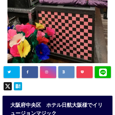
X
H
at
e
大阪府中央区 ホテル日航大阪様でイリ
n
ュージョンマジック