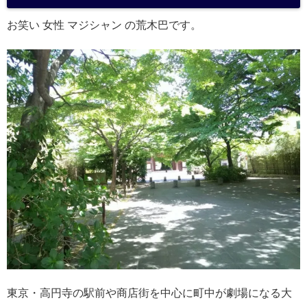
a
お笑い 女性 マジシャン の荒木巴です。
東京・高円寺の駅前や商店街を中心に町中が劇場になる大