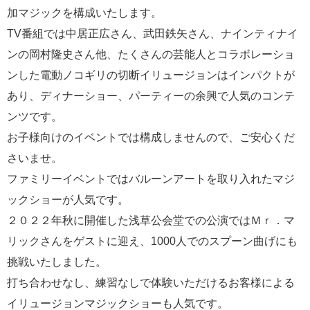
加マジックを構成いたします。
TV番組では中居正広さん、武田鉄矢さん、ナインティナイ
ンの岡村隆史さん他、たくさんの芸能人とコラボレーショ
ンした電動ノコギリの切断イリュージョンはインパクトが
あり、ディナーショー、パーティーの余興で人気のコンテ
ンツです。
お子様向けのイベントでは構成しませんので、ご安心くだ
さいませ。
ファミリーイベントではバルーンアートを取り入れたマジ
ックショーが人気です。
２０２２年秋に開催した浅草公会堂での公演ではＭｒ．マ
リックさんをゲストに迎え、1000人でのスプーン曲げにも
挑戦いたしました。
打ち合わせなし、練習なしで体験いただけるお客様による
イリュージョンマジックショーも人気です。