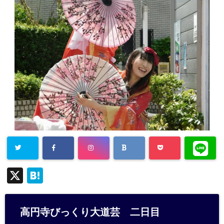
X
H
at
e
高円寺びっくり大道芸 二日目
n