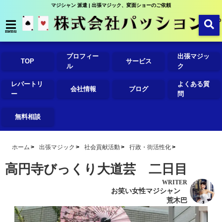
マジシャン 派遣 | 出張マジック、変面ショーのご依頼
menu
プロフィー
出張マジッ
TOP
サービス
ル
ク
レパートリ
よくある質
会社情報
ブログ
ー
問
無料相談
ホーム
出張マジック
社会貢献活動
行政・街活性化
高円寺びっくり大道芸 二日目
WRITER
お笑い女性マジシャン
荒木巴