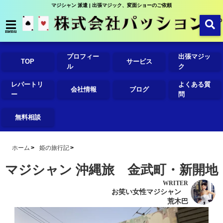
マジシャン 派遣 | 出張マジック、変面ショーのご依頼
menu
プロフィー
出張マジッ
TOP
サービス
ル
ク
レパートリ
よくある質
会社情報
ブログ
ー
問
無料相談
ホーム
姫の旅行記
マジシャン 沖縄旅 金武町・新開地
WRITER
お笑い女性マジシャン
荒木巴