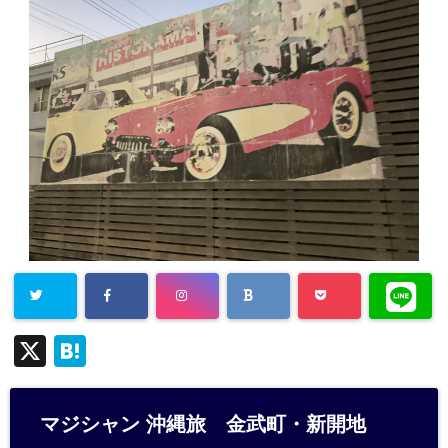
X
H
at
e
マジシャン 沖縄旅 金武町・新開地
n