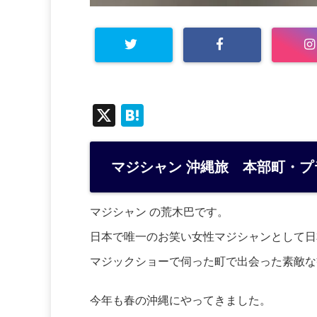
X
H
at
e
マジシャン 沖縄旅 本部町・プ
n
a
マジシャン の荒木巴です。
日本で唯一のお笑い女性マジシャンとして日
マジックショーで伺った町で出会った素敵な
今年も春の沖縄にやってきました。