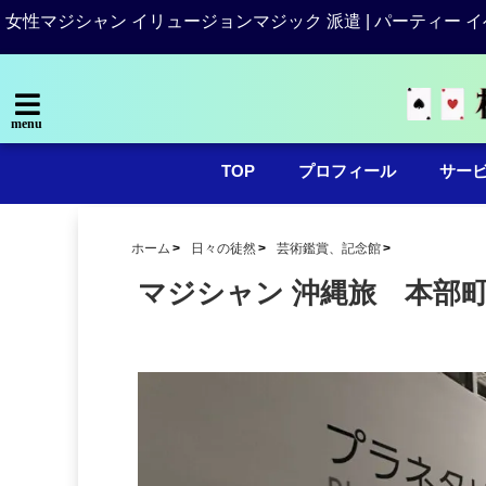
女性マジシャン イリュージョンマジック 派遣 | パーティー イ
menu
TOP
プロフィール
サー
ホーム
日々の徒然
芸術鑑賞、記念館
マジシャン 沖縄旅 本部