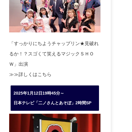
「すっかりにちようチャップリン★見破れ
るか！？スゴくて笑えるマジックＳＨＯ
Ｗ」出演
≫≫詳しくは
こちら
2025年1月12日19時45分～
日本テレビ「二ノさんとあそぼ」2時間SP