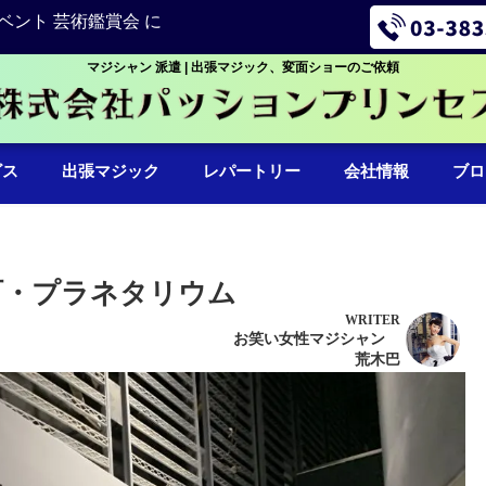
ベント 芸術鑑賞会 に
マジシャン 派遣 | 出張マジック、変面ショーのご依頼
ビス
出張マジック
レパートリー
会社情報
ブロ
町・プラネタリウム
WRITER
お笑い女性マジシャン
荒木巴