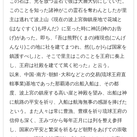
この石は、光を放つ霊石で彼は大層大切にしていた。
このことを知った諸神がこの霊石を奪わんとしたが里
主は逃れて波上山《現在の波上宮御鎮座地で花城と
(はなぐすく)も呼んだ》に至った時に神託(神のお告
げ)があった。即ち、｢吾は熊野(くまの)権現也(ごんげ
んなり)この地に社を建てまつれ、然(しか)らば国家を
鎮護すべし｣と。そこで里主はこのことを王府に奏上
し、王府は社殿を建てて篤く祀った』と云う。
以来、中国･南方･朝鮮･大和などとの交易(琉球王府直
轄事業)基地であった那覇港の出船入船は、その都
度、波上宮の鎮座する高い崖と神殿を望み、出船は神
に航路の平安を祈り、入船は航海無事の感謝を捧げた
という。また人々は常に豊漁、豊穣を祈り琉球王府の
信仰も深く、王みづから毎年正月には列を整え参拝
し、国家の平安と繁栄を祈るなど朝野をあげての崇敬