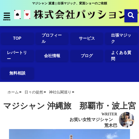
マジシャン 派遣 | 出張マジック、変面ショーのご依頼
menu
プロフィー
出張マジッ
TOP
サービス
ル
ク
レパートリ
よくある質
会社情報
ブログ
ー
問
無料相談
ホーム
日々の徒然
神社仏閣巡り
マジシャン 沖縄旅 那覇市・波上宮
WRITER
お笑い女性マジシャン
荒木巴