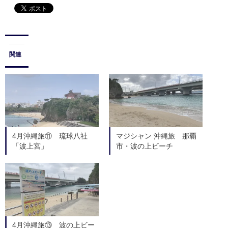
関連
4月沖縄旅⑪ 琉球八社
マジシャン 沖縄旅 那覇
「波上宮」
市・波の上ビーチ
4月沖縄旅⑬ 波の上ビー