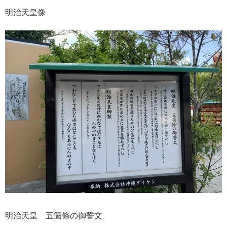
明治天皇像
明治天皇 五箇條の御誓文