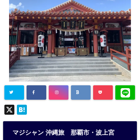
X
H
at
e
マジシャン 沖縄旅 那覇市・波上宮
n