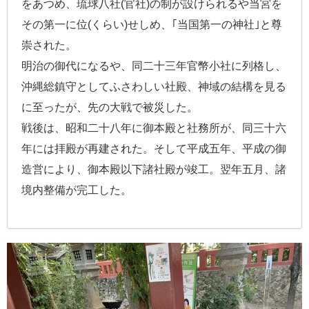
をあつめ、琉球八社(官社)の制が設けられるや当宮を
その第一に位(くらい)せしめ、｢当国第一の神社｣と尊
崇された。
明治の御代になるや、同二十三年官幣小社に列格し、
沖縄総鎮守としてふさわしい社殿、神域の結構を見る
に至ったが、先の大戦で被災した。
戦後は、昭和二十八年に御本殿と社務所が、同三十六
年には拝殿が再建された。そして平成五年、平成の御
造営により、御本殿以下諸社殿が竣工。翌年五月、諸
境内整備が完工した。