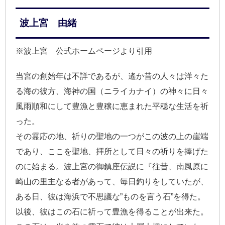
波上宮 由緒
※波上宮 公式ホームページより引用
当宮の創始年は不詳であるが、遙か昔の人々は洋々た
る海の彼方、海神の国（ニライカナイ）の神々に日々
風雨順和にして豊漁と豊穣に恵まれた平穏な生活を祈
った。
その霊応の地、祈りの聖地の一つがこの波の上の崖端
であり、ここを聖地、拝所として日々の祈りを捧げた
のに始まる。波上宮の御鎮座伝説に『往昔、南風原に
崎山の里主なる者があって、毎日釣りをしていたが、
ある日、彼は海浜で不思議な”ものを言う石”を得た。
以後、彼はこの石に祈って豊漁を得ることが出来た。