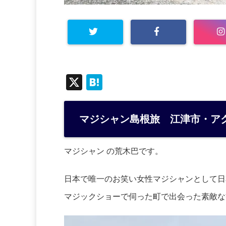
X
H
at
e
マジシャン島根旅 江津市・ア
n
a
マジシャン の荒木巴です。
日本で唯一のお笑い女性マジシャンとして日
マジックショーで伺った町で出会った素敵な