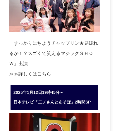
「すっかりにちようチャップリン★見破れ
るか！？スゴくて笑えるマジックＳＨＯ
Ｗ」出演
≫≫詳しくは
こちら
2025年1月12日19時45分～
日本テレビ「二ノさんとあそぼ」2時間SP