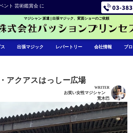
ベント 芸術鑑賞会 に
マジシャン 派遣 | 出張マジック、変面ショーのご依頼
ビス
出張マジック
レパートリー
会社情報
ブロ
・アクアスはっしー広場
WRITER
お笑い女性マジシャン
荒木巴