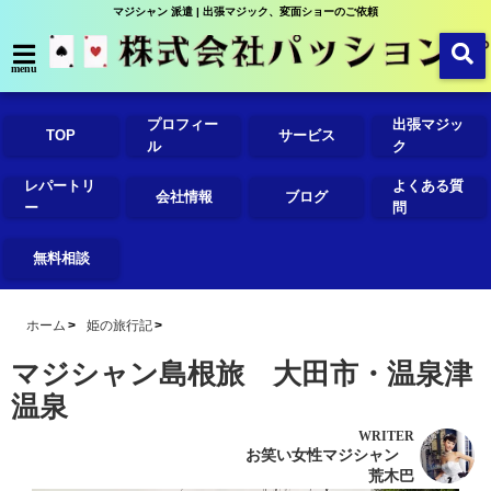
マジシャン 派遣 | 出張マジック、変面ショーのご依頼
menu
プロフィー
出張マジッ
TOP
サービス
ル
ク
レパートリ
よくある質
会社情報
ブログ
ー
問
無料相談
ホーム
姫の旅行記
マジシャン島根旅 大田市・温泉津
温泉
WRITER
お笑い女性マジシャン
荒木巴