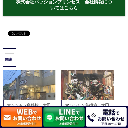
株式会社パッションプリンセス 会社情報につ
いてはこちら
関連
マジシャン島根旅 大田
マジシャン島根旅 大田
市・薬師湯
市・龍御前神社「石見神楽
定期公演」