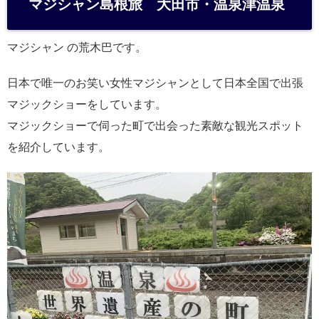
マジシャン島根旅 大田市・温泉津温泉
n
a
マジシャン の荒木巴です。
日本で唯一のお笑い女性マジシャンとして日本全国で出張
マジックショーをしています。
マジックショーで伺った町で出会った素敵な観光スポット
を紹介しています。