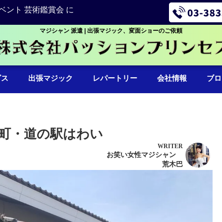
ベント 芸術鑑賞会 に
マジシャン 派遣 | 出張マジック、変面ショーのご依頼
ビス
出張マジック
レパートリー
会社情報
ブロ
町・道の駅はわい
WRITER
お笑い女性マジシャン
荒木巴