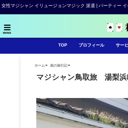
女性マジシャン イリュージョンマジック 派遣 | パーティー イ
menu
TOP
プロフィール
サー
ホーム
姫の旅行記
マジシャン鳥取旅 湯梨浜