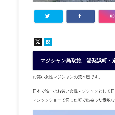
X
H
at
e
マジシャン鳥取旅 湯梨浜町・
n
a
お笑い女性マジシャンの荒木巴です。
日本で唯一のお笑い女性マジシャンとして日
マジックショーで伺った町で出会った素敵な