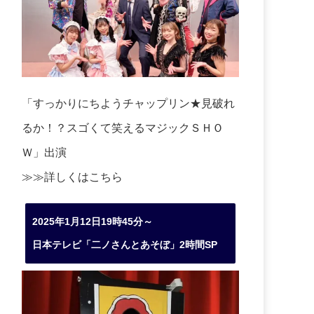
「すっかりにちようチャップリン★見破れ
るか！？スゴくて笑えるマジックＳＨＯ
Ｗ」出演
≫≫詳しくは
こちら
2025年1月12日19時45分～
日本テレビ「二ノさんとあそぼ」2時間SP