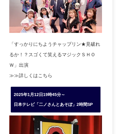
「すっかりにちようチャップリン★見破れ
るか！？スゴくて笑えるマジックＳＨＯ
Ｗ」出演
≫≫詳しくは
こちら
2025年1月12日19時45分～
日本テレビ「二ノさんとあそぼ」2時間SP