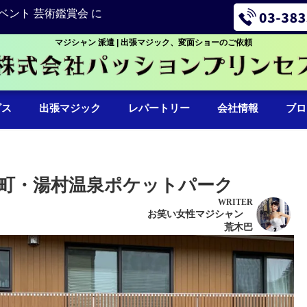
ベント 芸術鑑賞会 に
マジシャン 派遣 | 出張マジック、変面ショーのご依頼
ビス
出張マジック
レパートリー
会社情報
ブロ
町・湯村温泉ポケットパーク
WRITER
お笑い女性マジシャン
荒木巴