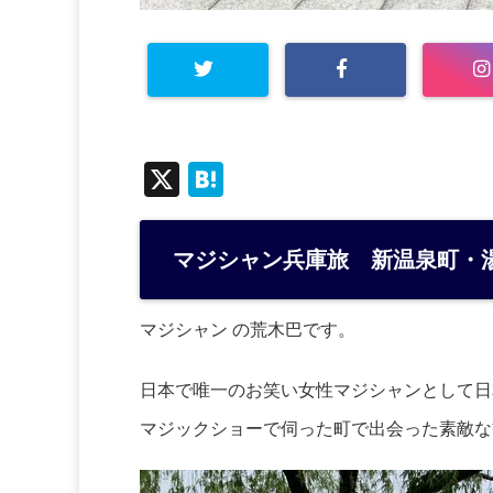
X
H
at
e
マジシャン兵庫旅 新温泉町・
n
a
マジシャン の荒木巴です。
日本で唯一のお笑い女性マジシャンとして日
マジックショーで伺った町で出会った素敵な