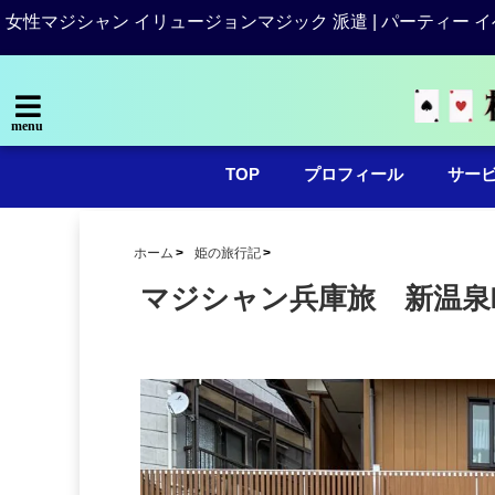
女性マジシャン イリュージョンマジック 派遣 | パーティー イ
menu
TOP
プロフィール
サー
ホーム
姫の旅行記
マジシャン兵庫旅 新温泉