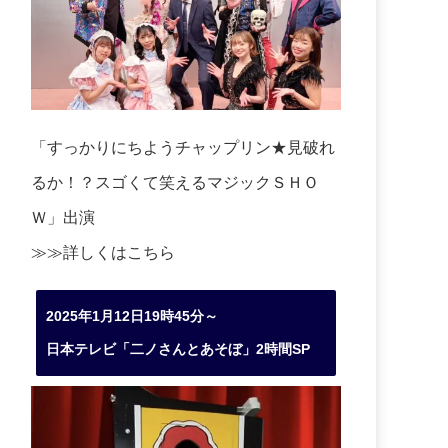
「すっかりにちようチャップリン★見破れ
るか！？スゴくて笑えるマジックＳＨＯ
Ｗ」出演
≫≫詳しくは
こちら
2025年1月12日19時45分～
日本テレビ「二ノさんとあそぼ」2時間SP