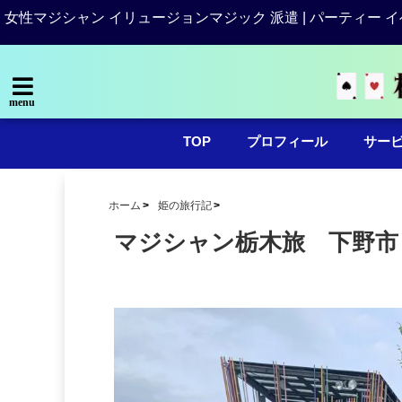
女性マジシャン イリュージョンマジック 派遣 | パーティー イ
menu
TOP
プロフィール
サー
ホーム
姫の旅行記
マジシャン栃木旅 下野市