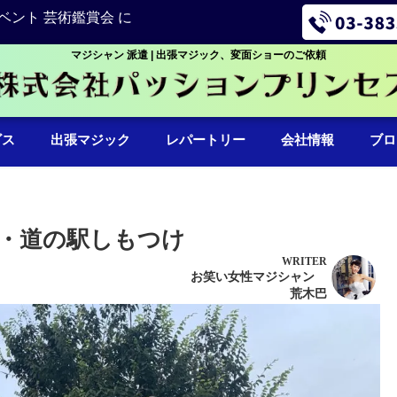
ベント 芸術鑑賞会 に
マジシャン 派遣 | 出張マジック、変面ショーのご依頼
ビス
出張マジック
レパートリー
会社情報
ブロ
・道の駅しもつけ
WRITER
お笑い女性マジシャン
荒木巴