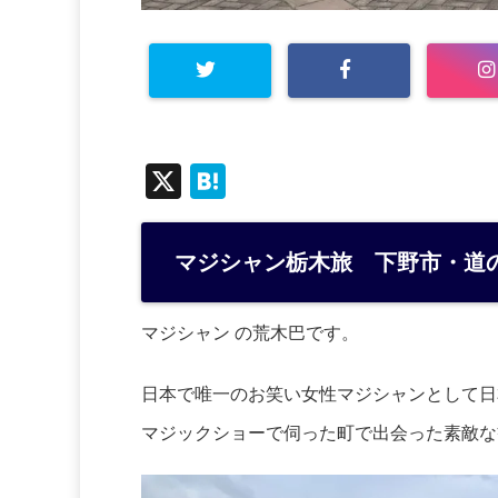
X
H
at
e
マジシャン栃木旅 下野市・道
n
a
マジシャン の荒木巴です。
日本で唯一のお笑い女性マジシャンとして日
マジックショーで伺った町で出会った素敵な