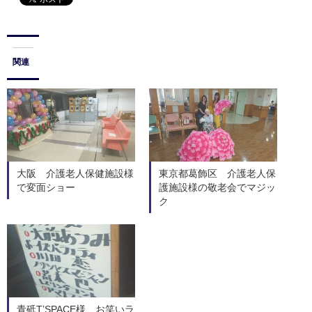
関連
大阪 介護老人保健施設様
東京都葛飾区 介護老人保
で変面ショー
護施設様の敬老会でマジッ
ク
青砥T’SPACE様 お笑いラ