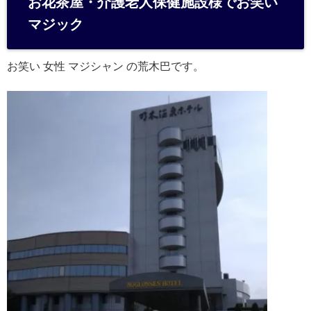
お花茶屋・介護老人保健施設様でお笑い
n
マジック
a
お笑い 女性 マジシャン の荒木巴です。