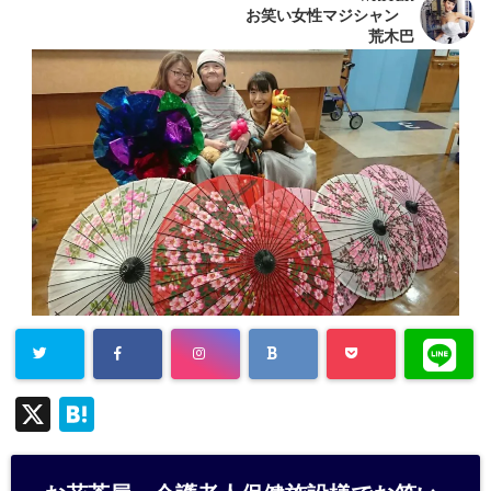
お笑い女性マジシャン
荒木巴
X
H
at
e