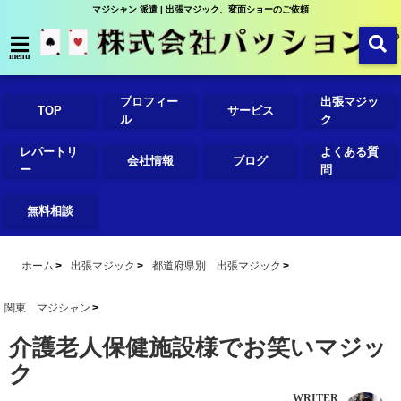
マジシャン 派遣 | 出張マジック、変面ショーのご依頼
menu
プロフィー
出張マジッ
TOP
サービス
ル
ク
レパートリ
よくある質
会社情報
ブログ
ー
問
無料相談
ホーム
出張マジック
都道府県別 出張マジック
関東 マジシャン
介護老人保健施設様でお笑いマジッ
ク
WRITER