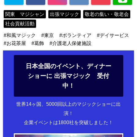
関東 マジシャン
出張マジック
敬老の集い・敬老会
社会貢献活動
和風マジック
東京
ボランティア
デイサービス
お花茶屋
葛飾
介護老人保健施設
日本全国のイベント、ディナー
ショーに 出張マジック 受付
中！
世界14ヶ国、5000回以上のマジックショーに出
演！
企業イベントは1800社を突破しました！