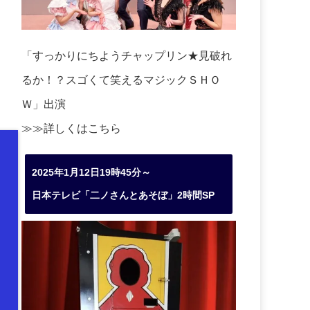
「すっかりにちようチャップリン★見破れ
るか！？スゴくて笑えるマジックＳＨＯ
Ｗ」出演
≫≫詳しくは
こちら
2025年1月12日19時45分～
日本テレビ「二ノさんとあそぼ」2時間SP