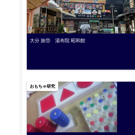
大分 旅⑪ 湯布院 昭和館
おもちゃ研究