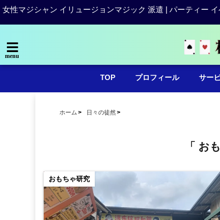
女性マジシャン イリュージョンマジック 派遣 | パーティー イ
menu
TOP
プロフィール
サー
ホーム
日々の徒然
「 お
おもちゃ研究