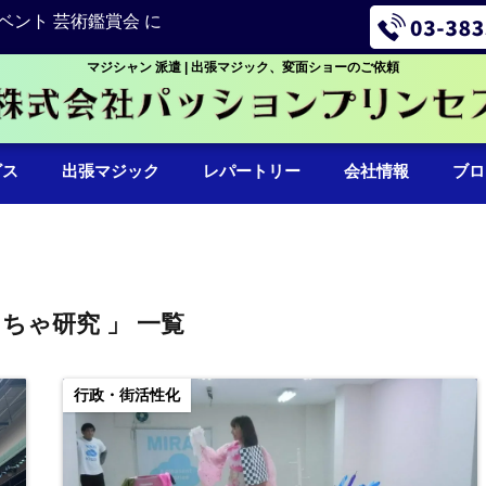
ベント 芸術鑑賞会 に
マジシャン 派遣 | 出張マジック、変面ショーのご依頼
ビス
出張マジック
レパートリー
会社情報
ブロ
もちゃ研究 」 一覧
行政・街活性化