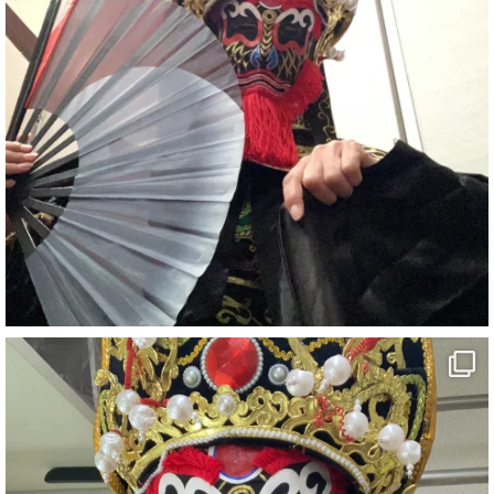
#イベント
#宴会
#余興
2
X
さらに読み込む