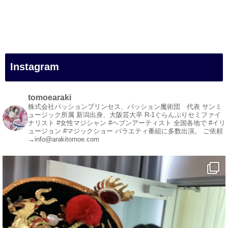
#一人旅
#女性マジシャン
#出張マジック
#マジシャン派遣
#イリュージョン
#和歌山県
Instagram
#白浜町
#変面ショー
#イベント
tomoearaki
#宴会
株式会社パッションプリンセス、パッション魔術団 代表
サンミ
ュージック所属
新潟出身、大阪芸大卒
R-1ぐらんぷりセミファイ
#余興
ナリスト
#女性マジシャン #ヘブンアーティスト
全国各地で #イリ
ュージョン #マジックショー
バラエティ番組に多数出演。
ご依頼
1
5
X
→info@arakitomoe.com
マジシャン派遣 パッションプリンセス【公式】
@comedy_illusion
·
5 8月
お疲れ様です
YouTubeを更新しました
https://youtu.be/9Vo2WgtDLME
@YouTube