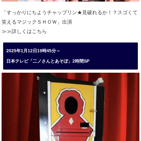
「すっかりにちようチャップリン★見破れるか！？スゴくて
笑えるマジックＳＨＯＷ」出演
≫≫詳しくは
こちら
2025年1月12日19時45分～
日本テレビ「二ノさんとあそぼ」2時間SP