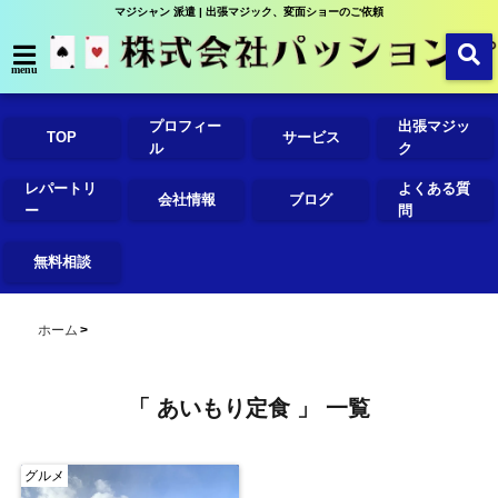
マジシャン 派遣 | 出張マジック、変面ショーのご依頼
menu
プロフィー
出張マジッ
TOP
サービス
ル
ク
レパートリ
よくある質
会社情報
ブログ
ー
問
無料相談
ホーム
「 あいもり定食 」 一覧
グルメ