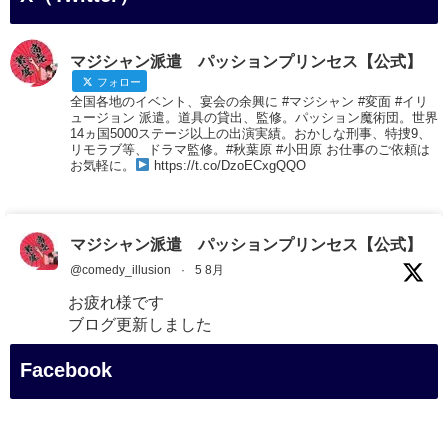
マジシャン派遣 パッションプリンセス【公式】
フォロー
全国各地のイベント、宴会の余興に #マジシャン #変面 #イリ
ュージョン 派遣。道具の貸出、監修。パッション魔術団。世界
14ヵ国5000ステージ以上の出演実績。おかしな刑事、特捜9、
リモラブ等、ドラマ監修。#秋葉原 #小田原 お仕事のご依頼は
お気軽に。
https://t.co/DzoECxgQQO
マジシャン派遣 パッションプリンセス【公式】
@comedy_illusion
·
5 8月
お疲れ様です
ブログ更新しました
「マジシャン和歌山旅 白浜町・三段壁展望台」
Facebook
#企業公式がお疲れ様を言い合う
#旅行好きな人と繋がりたい