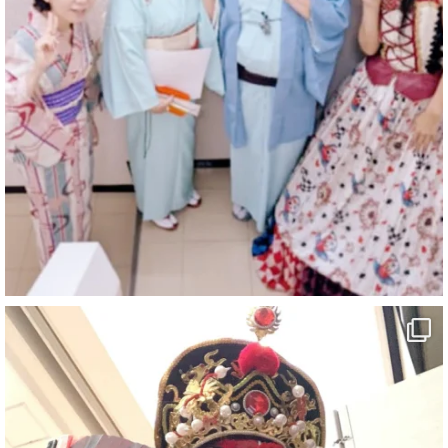
マジシャン派遣 パッションプリンセス【公式】
@comedy_illusion
·
4 8月
お疲れ様です
ブログ更新しました
「マジシャン和歌山旅 白浜町・三段壁洞窟」
#企業公式がお疲れ様を言い合う
#旅行好きな人と繋がりたい
#一人旅
#女性マジシャン
#出張マジック
#マジシャン派遣
#イリュージョン
#和歌山県
#白浜町
#変面ショー