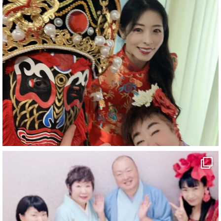
#企業公式がお疲れ様を言い合う
#チャンネル登録おねがいします
#愛媛県
#新居浜市
#幸福駅
#別子銅山
#鉱山観光列車
#四国
#愛媛観光
#旅行
#旅行動画
#一人旅
#観光スポット
#Travel
#ehime
#旅行好きと繋がりたい
2
7
X