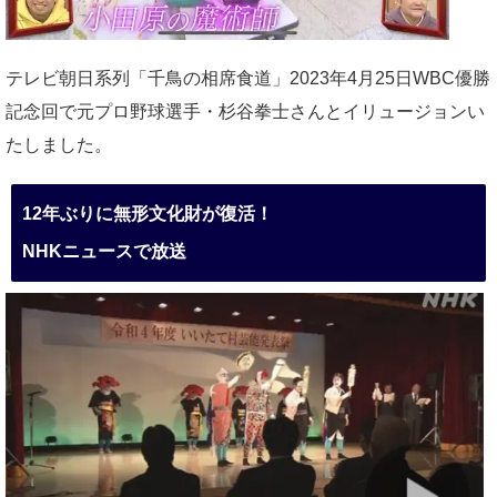
テレビ朝日系列「千鳥の相席食道」2023年4月25日WBC優勝
記念回で元プロ野球選手・杉谷拳士さんとイリュージョンい
たしました。
12年ぶりに無形文化財が復活！
NHKニュースで放送