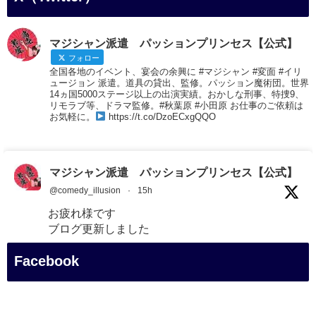
マジシャン派遣 パッションプリンセス【公式】
フォロー
全国各地のイベント、宴会の余興に #マジシャン #変面 #イリ
ュージョン 派遣。道具の貸出、監修。パッション魔術団。世界
14ヵ国5000ステージ以上の出演実績。おかしな刑事、特捜9、
リモラブ等、ドラマ監修。#秋葉原 #小田原 お仕事のご依頼は
お気軽に。
https://t.co/DzoECxgQQO
マジシャン派遣 パッションプリンセス【公式】
@comedy_illusion
·
15h
お疲れ様です
ブログ更新しました
「マジシャン和歌山旅 白浜町・円月島」
Facebook
#企業公式がお疲れ様を言い合う
#旅行好きな人と繋がりたい