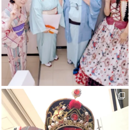
マジシャン派遣 パッションプリンセス【公式】
@comedy_illusion
·
6 8月
お疲れ様です
ブログ更新しました
「マジシャン和歌山旅 白浜町・三段壁」
#企業公式がお疲れ様を言い合う
#旅行好きな人と繋がりたい
#一人旅
#女性マジシャン
#出張マジック
#マジシャン派遣
#イリュージョン
#和歌山県
#白浜町
#変面ショー