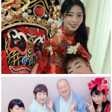
#企業公式がお疲れ様を言い合う
#チャンネル登録おねがいします
#愛媛県
#新居浜市
#マイントピア別子
#泉寿亭
#有形文化財
#四国
#愛媛観光
#旅行
#旅行動画
#一人旅
#観光スポット
#Travel
#ehime
#旅行好きと繋がりたい
5
X