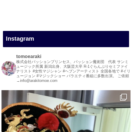
#一人旅
#女性マジシャン
#出張マジック
#マジシャン派遣
#イリュージョン
#和歌山県
Instagram
#白浜町
#変面ショー
#イベント
tomoearaki
#宴会
株式会社パッションプリンセス、パッション魔術団 代表
サンミ
ュージック所属
新潟出身、大阪芸大卒
R-1ぐらんぷりセミファイ
#余興
ナリスト
#女性マジシャン #ヘブンアーティスト
全国各地で #イリ
ュージョン #マジックショー
バラエティ番組に多数出演。
ご依頼
1
5
X
→info@arakitomoe.com
マジシャン派遣 パッションプリンセス【公式】
@comedy_illusion
·
7 8月
お疲れ様です
YouTubeを更新しました
https://youtu.be/9sHKhUQBmUE
@YouTube