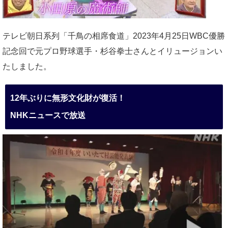
テレビ朝日系列「千鳥の相席食道」2023年4月25日WBC優勝
記念回で元プロ野球選手・杉谷拳士さんとイリュージョンい
たしました。
12年ぶりに無形文化財が復活！
NHKニュースで放送