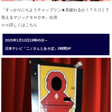
「すっかりにちようチャップリン★見破れるか！？スゴくて
笑えるマジックＳＨＯＷ」出演
≫≫詳しくは
こちら
2025年1月12日19時45分～
日本テレビ「二ノさんとあそぼ」2時間SP