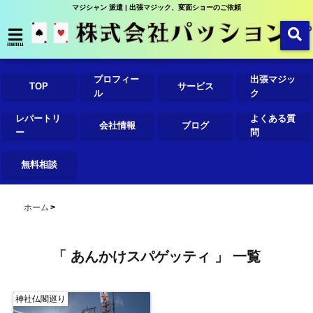
マジシャン 派遣 | 出張マジック、変面ショーのご依頼
menu
プロフィー
出張マジッ
TOP
サービス
ル
ク
レパートリ
よくある質
会社情報
ブログ
ー
問
無料相談
ホーム
「 あんかけスパゲッティ 」 一覧
神社仏閣巡り