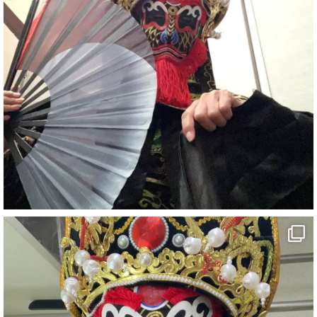
#イベント
#宴会
#余興
1
5
X
さらに読み込む