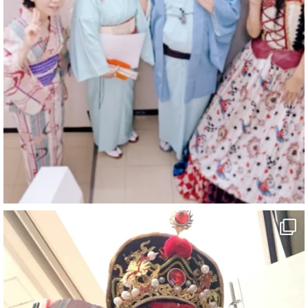
マジシャン派遣 パッションプリンセス【公式】
@comedy_illusion
·
4 8月
お疲れ様です
ブログ更新しました
「マジシャン和歌山旅 白浜町・三段壁洞窟」
#企業公式がお疲れ様を言い合う
#旅行好きな人と繋がりたい
#一人旅
#女性マジシャン
#出張マジック
#マジシャン派遣
#イリュージョン
#和歌山県
#白浜町
#変面ショー