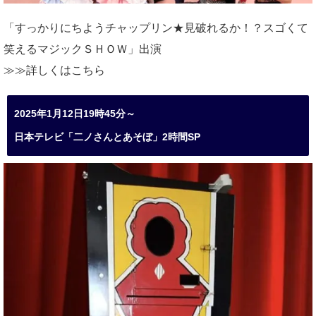
「すっかりにちようチャップリン★見破れるか！？スゴくて
笑えるマジックＳＨＯＷ」出演
≫≫詳しくは
こちら
2025年1月12日19時45分～
日本テレビ「二ノさんとあそぼ」2時間SP