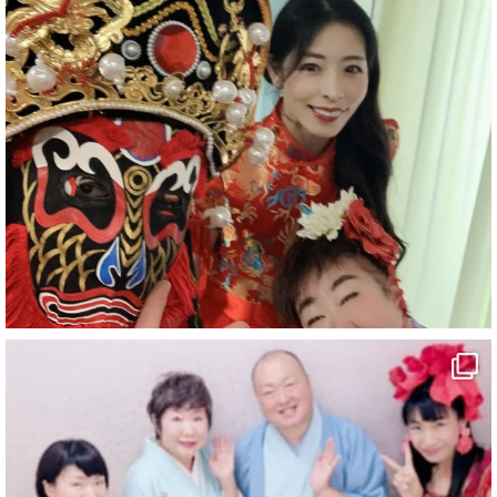
#企業公式がお疲れ様を言い合う
#チャンネル登録おねがいします
#愛媛県
#新居浜市
#幸福駅
#別子銅山
#鉱山観光列車
#四国
#愛媛観光
#旅行
#旅行動画
#一人旅
#観光スポット
#Travel
#ehime
#旅行好きと繋がりたい
2
7
X