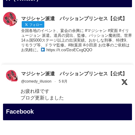
マジシャン派遣 パッションプリンセス【公式】
フォロー
全国各地のイベント、宴会の余興に #マジシャン #変面 #イリ
ュージョン 派遣。道具の貸出、監修。パッション魔術団。世界
14ヵ国5000ステージ以上の出演実績。おかしな刑事、特捜9、
リモラブ等、ドラマ監修。#秋葉原 #小田原 お仕事のご依頼は
お気軽に。
https://t.co/DzoECxgQQO
マジシャン派遣 パッションプリンセス【公式】
@comedy_illusion
·
5 8月
お疲れ様です
ブログ更新しました
「マジシャン和歌山旅 白浜町・三段壁展望台」
Facebook
#企業公式がお疲れ様を言い合う
#旅行好きな人と繋がりたい