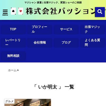
マジシャン 派遣 | 出張マジック、変面ショーのご依頼
menu
プロフィー
出張マジッ
TOP
サービス
ル
ク
レパートリ
よくある質
会社情報
ブログ
ー
問
無料相談
ホーム
「 いか明太 」 一覧
グルメ