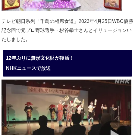
テレビ朝日系列「千鳥の相席食道」2023年4月25日WBC優勝
記念回で元プロ野球選手・杉谷拳士さんとイリュージョンい
たしました。
12年ぶりに無形文化財が復活！
NHKニュースで放送