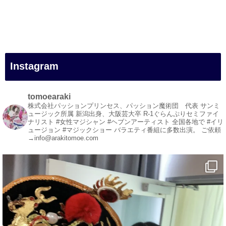
#一人旅
#女性マジシャン
#出張マジック
#マジシャン派遣
#イリュージョン
#和歌山県
Instagram
#白浜町
#変面ショー
#イベント
tomoearaki
#宴会
株式会社パッションプリンセス、パッション魔術団 代表
サンミ
ュージック所属
新潟出身、大阪芸大卒
R-1ぐらんぷりセミファイ
#余興
ナリスト
#女性マジシャン #ヘブンアーティスト
全国各地で #イリ
ュージョン #マジックショー
バラエティ番組に多数出演。
ご依頼
1
5
X
→info@arakitomoe.com
マジシャン派遣 パッションプリンセス【公式】
@comedy_illusion
·
5 8月
お疲れ様です
YouTubeを更新しました
https://youtu.be/9Vo2WgtDLME
@YouTube