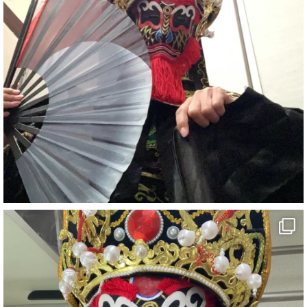
#イベント
#宴会
#余興
2
X
さらに読み込む