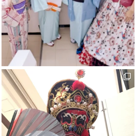
@comedy_illusion
·
4 8月
お疲れ様です
ブログ更新しました
「マジシャン和歌山旅 白浜町・三段壁洞窟」
#企業公式がお疲れ様を言い合う
#旅行好きな人と繋がりたい
#一人旅
#女性マジシャン
#出張マジック
#マジシャン派遣
#イリュージョン
#和歌山県
#白浜町
#変面ショー
#イベント
#宴会
#余興