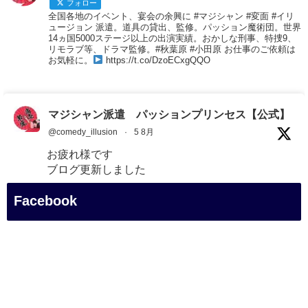
フォロー
全国各地のイベント、宴会の余興に #マジシャン #変面 #イリ
ュージョン 派遣。道具の貸出、監修。パッション魔術団。世界
14ヵ国5000ステージ以上の出演実績。おかしな刑事、特捜9、
リモラブ等、ドラマ監修。#秋葉原 #小田原 お仕事のご依頼は
お気軽に。
https://t.co/DzoECxgQQO
マジシャン派遣 パッションプリンセス【公式】
@comedy_illusion
·
5 8月
お疲れ様です
ブログ更新しました
「マジシャン和歌山旅 白浜町・三段壁展望台」
Facebook
#企業公式がお疲れ様を言い合う
#旅行好きな人と繋がりたい
#一人旅
#女性マジシャン
#出張マジック
#マジシャン派遣