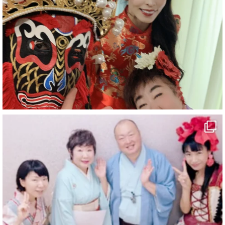
#愛媛県
#新居浜市
#幸福駅
#別子銅山
#鉱山観光列車
#四国
#愛媛観光
#旅行
#旅行動画
#一人旅
#観光スポット
#Travel
#ehime
#旅行好きと繋がりたい
2
7
X
マジシャン派遣 パッションプリンセス【公式】