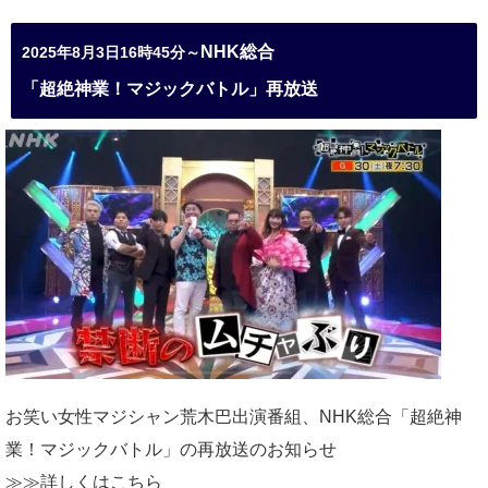
NHK総合
2025年8月3日16時45分～
「超絶神業！マジックバトル」再放送
お笑い女性マジシャン荒木巴出演番組、
NHK総合「超絶神
業！マジックバトル」の再放送のお知らせ
≫≫詳しくは
こちら