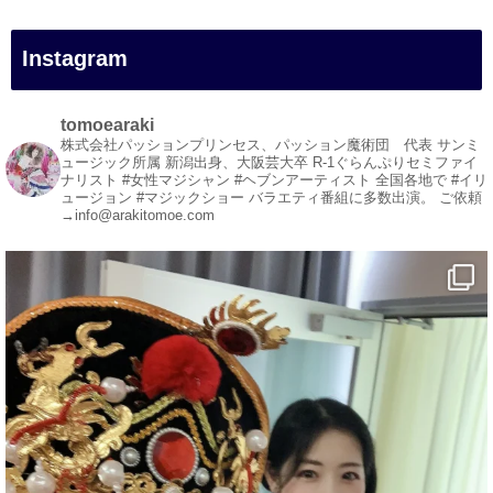
#イリュージョン
#和歌山県
Instagram
#白浜町
#変面ショー
#イベント
tomoearaki
#宴会
株式会社パッションプリンセス、パッション魔術団 代表
サンミ
ュージック所属
新潟出身、大阪芸大卒
R-1ぐらんぷりセミファイ
#余興
ナリスト
#女性マジシャン #ヘブンアーティスト
全国各地で #イリ
ュージョン #マジックショー
バラエティ番組に多数出演。
ご依頼
1
5
X
→info@arakitomoe.com
マジシャン派遣 パッションプリンセス【公式】
@comedy_illusion
·
5 8月
お疲れ様です
YouTubeを更新しました
https://youtu.be/9Vo2WgtDLME
@YouTube
#企業公式がお疲れ様を言い合う
#チャンネル登録おねがいします