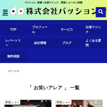
マジシャン 派遣 | 出張マジック、変面ショーのご依頼
menu
プロフィー
出張マジッ
TOP
サービス
ル
ク
レパートリ
よくある質
会社情報
ブログ
ー
問
無料相談
ホーム
「 お笑いアレア 」 一覧
変面ショー
変面ショー