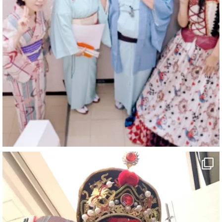
マジシャン派遣 パッションプリンセス【公式】
@comedy_illusion
·
3 8月
お疲れ様です
ブログ更新しました
「マジシャン和歌山旅 白浜町・文殊堂」
#企業公式がお疲れ様を言い合う
#旅行好きな人と繋がりたい
#一人旅
#女性マジシャン
#出張マジック
#マジシャン派遣
#イリュージョン
#和歌山県
#白浜町
#変面ショー