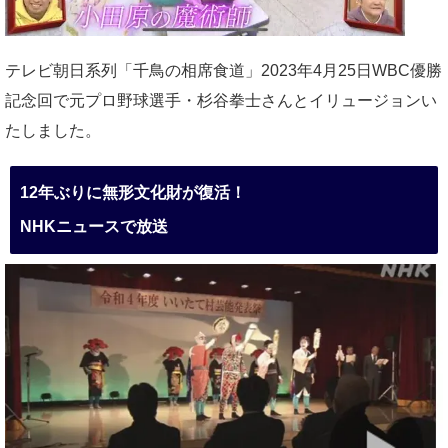
テレビ朝日系列「千鳥の相席食道」2023年4月25日WBC優勝
記念回で元プロ野球選手・杉谷拳士さんとイリュージョンい
たしました。
12年ぶりに無形文化財が復活！
NHKニュースで放送