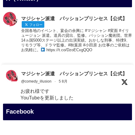
マジシャン派遣 パッションプリンセス【公式】
フォロー
全国各地のイベント、宴会の余興に #マジシャン #変面 #イリ
ュージョン 派遣。道具の貸出、監修。パッション魔術団。世界
14ヵ国5000ステージ以上の出演実績。おかしな刑事、特捜9、
リモラブ等、ドラマ監修。#秋葉原 #小田原 お仕事のご依頼は
お気軽に。
https://t.co/DzoECxgQQO
マジシャン派遣 パッションプリンセス【公式】
@comedy_illusion
·
5 8月
お疲れ様です
YouTubeを更新しました
https://youtu.be/9Vo2WgtDLME
@YouTube
Facebook
#企業公式がお疲れ様を言い合う
#チャンネル登録おねがいします
#愛媛県