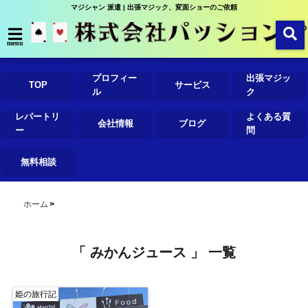
マジシャン 派遣 | 出張マジック、変面ショーのご依頼
menu
プロフィー
出張マジッ
TOP
サービス
ル
ク
レパートリ
よくある質
会社情報
ブログ
ー
問
無料相談
ホーム
「 みかんジュース 」 一覧
姫の旅行記