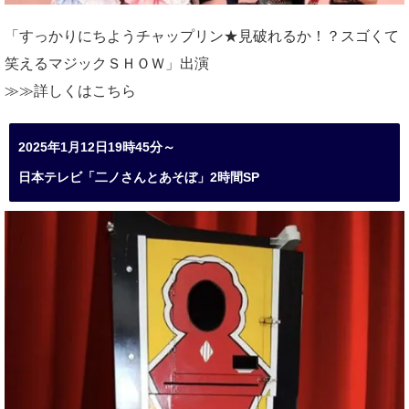
「すっかりにちようチャップリン★見破れるか！？スゴくて
笑えるマジックＳＨＯＷ」出演
≫≫詳しくは
こちら
2025年1月12日19時45分～
日本テレビ「二ノさんとあそぼ」2時間SP