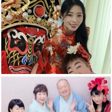
お疲れ様です
ブログ更新しました
「マジシャン和歌山旅 白浜町・三段壁洞窟」
#企業公式がお疲れ様を言い合う
#旅行好きな人と繋がりたい
#一人旅
#女性マジシャン
#出張マジック
#マジシャン派遣
#イリュージョン
#和歌山県
#白浜町
#変面ショー
#イベント
#宴会
#余興
2
X