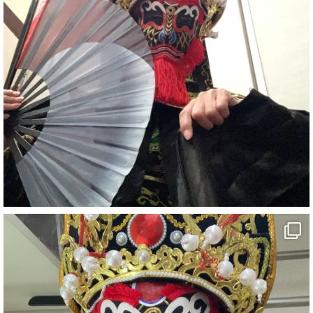
#イベント
#宴会
#余興
1
6
X
さらに読み込む