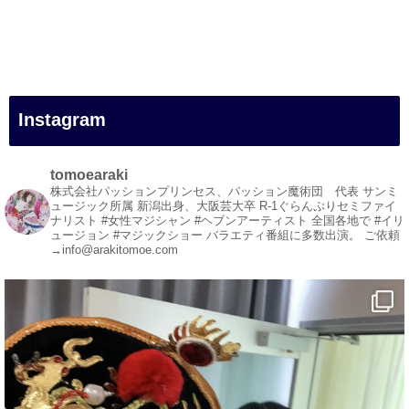
#新居浜市
#幸福駅
#別子銅山
#鉱山観光列車
#四国
#愛媛観光
Instagram
#旅行
#旅行動画
#一人旅
tomoearaki
#観光スポット
株式会社パッションプリンセス、パッション魔術団 代表
サンミ
ュージック所属
新潟出身、大阪芸大卒
R-1ぐらんぷりセミファイ
#Travel
ナリスト
#女性マジシャン #ヘブンアーティスト
全国各地で #イリ
#ehime
ュージョン #マジックショー
バラエティ番組に多数出演。
ご依頼
→info@arakitomoe.com
#旅行好きと繋がりたい
1
5
X
マジシャン派遣 パッションプリンセス【公式】
@comedy_illusion
·
4 8月