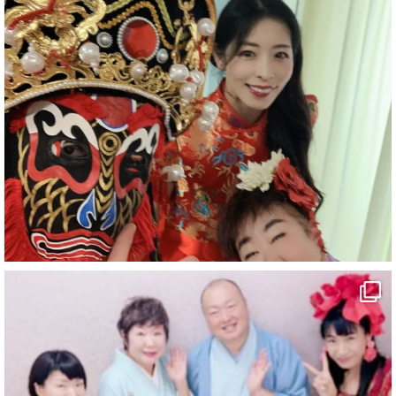
#企業公式がお疲れ様を言い合う
#チャンネル登録おねがいします
#愛媛県
#新居浜市
#幸福駅
#別子銅山
#鉱山観光列車
#四国
#愛媛観光
#旅行
#旅行動画
#一人旅
#観光スポット
#Travel
#ehime
#旅行好きと繋がりたい
2
7
X