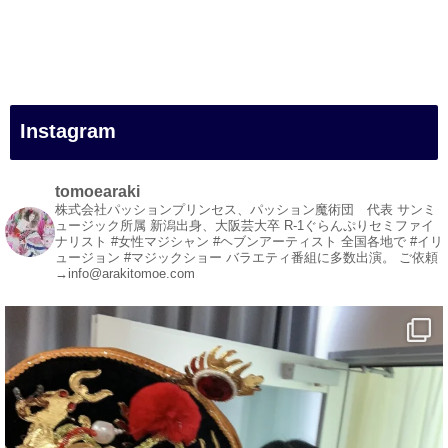
#一人旅
#女性マジシャン
#出張マジック
#マジシャン派遣
#イリュージョン
#和歌山県
Instagram
#白浜町
#変面ショー
#イベント
tomoearaki
#宴会
株式会社パッションプリンセス、パッション魔術団 代表
サンミ
ュージック所属
新潟出身、大阪芸大卒
R-1ぐらんぷりセミファイ
#余興
ナリスト
#女性マジシャン #ヘブンアーティスト
全国各地で #イリ
ュージョン #マジックショー
バラエティ番組に多数出演。
ご依頼
1
5
X
→info@arakitomoe.com
マジシャン派遣 パッションプリンセス【公式】
@comedy_illusion
·
5 8月
お疲れ様です
YouTubeを更新しました
https://youtu.be/9Vo2WgtDLME
@YouTube