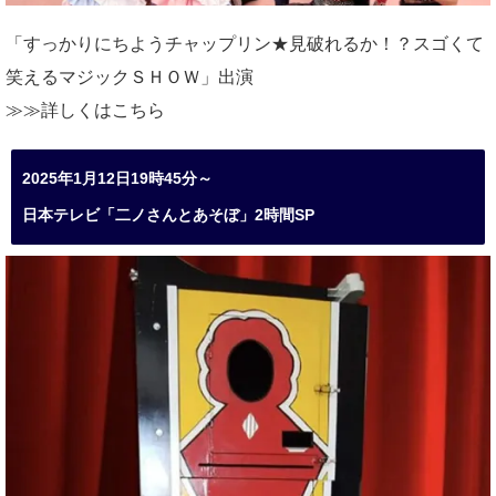
「すっかりにちようチャップリン★見破れるか！？スゴくて
笑えるマジックＳＨＯＷ」出演
≫≫詳しくは
こちら
2025年1月12日19時45分～
日本テレビ「二ノさんとあそぼ」2時間SP