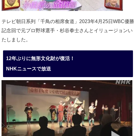
テレビ朝日系列「千鳥の相席食道」2023年4月25日WBC優勝
記念回で元プロ野球選手・杉谷拳士さんとイリュージョンい
たしました。
12年ぶりに無形文化財が復活！
NHKニュースで放送