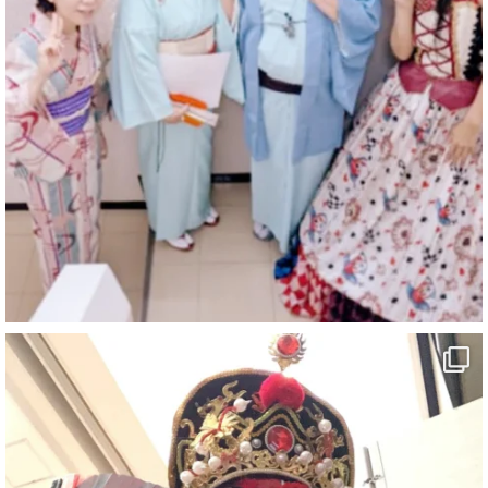
マジシャン派遣 パッションプリンセス【公式】
@comedy_illusion
·
4 8月
お疲れ様です
ブログ更新しました
「マジシャン和歌山旅 白浜町・三段壁洞窟」
#企業公式がお疲れ様を言い合う
#旅行好きな人と繋がりたい
#一人旅
#女性マジシャン
#出張マジック
#マジシャン派遣
#イリュージョン
#和歌山県
#白浜町
#変面ショー