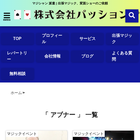
マジシャン 派遣 | 出張マジック、変面ショーのご依頼
menu
プロフィー
出張マジッ
TOP
サービス
ル
ク
レパートリ
よくある質
会社情報
ブログ
ー
問
無料相談
ホーム
「 アブナー 」 一覧
マジックイベント
マジックイベント