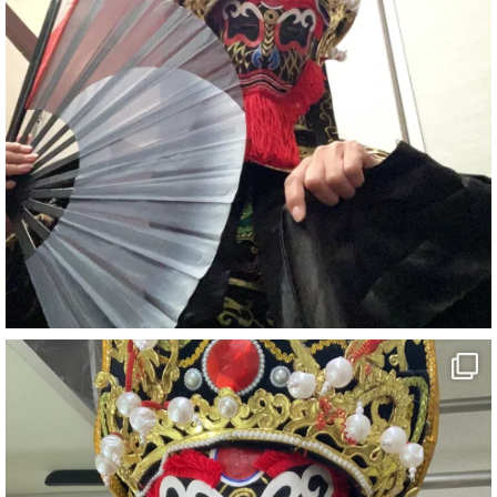
#イベント
#宴会
#余興
2
X
さらに読み込む