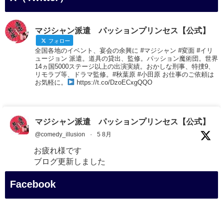
マジシャン派遣 パッションプリンセス【公式】
フォロー
全国各地のイベント、宴会の余興に #マジシャン #変面 #イリ
ュージョン 派遣。道具の貸出、監修。パッション魔術団。世界
14ヵ国5000ステージ以上の出演実績。おかしな刑事、特捜9、
リモラブ等、ドラマ監修。#秋葉原 #小田原 お仕事のご依頼は
お気軽に。
https://t.co/DzoECxgQQO
マジシャン派遣 パッションプリンセス【公式】
@comedy_illusion
·
5 8月
お疲れ様です
ブログ更新しました
「マジシャン和歌山旅 白浜町・三段壁展望台」
Facebook
#企業公式がお疲れ様を言い合う
#旅行好きな人と繋がりたい