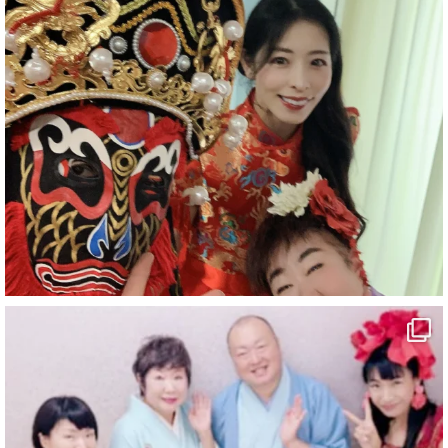
#企業公式がお疲れ様を言い合う
#チャンネル登録おねがいします
#愛媛県
#新居浜市
#幸福駅
#別子銅山
#鉱山観光列車
#四国
#愛媛観光
#旅行
#旅行動画
#一人旅
#観光スポット
#Travel
#ehime
#旅行好きと繋がりたい
2
7
X