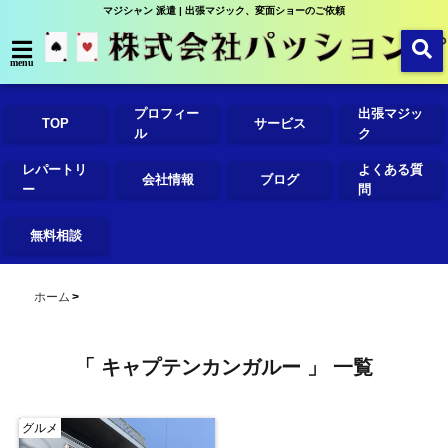
マジシャン 派遣 | 出張マジック、変面ショーのご依頼
menu
プロフィー
出張マジッ
TOP
サービス
ル
ク
レパートリ
よくある質
会社情報
ブログ
ー
問
無料相談
ホーム
「 キャプテンカンガルー 」 一覧
グルメ