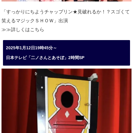
「すっかりにちようチャップリン★見破れるか！？スゴくて
笑えるマジックＳＨＯＷ」出演
≫≫詳しくは
こちら
2025年1月12日19時45分～
日本テレビ「二ノさんとあそぼ」2時間SP