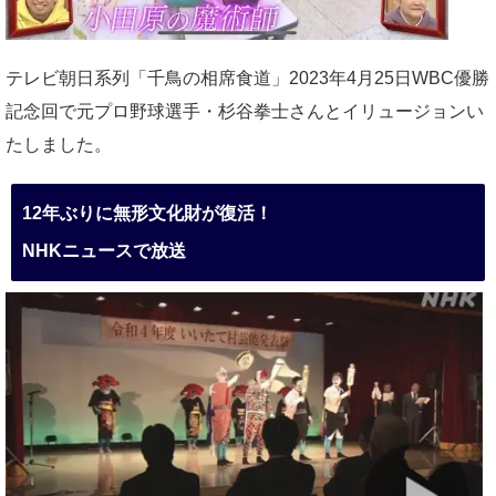
テレビ朝日系列「千鳥の相席食道」2023年4月25日WBC優勝
記念回で元プロ野球選手・杉谷拳士さんとイリュージョンい
たしました。
12年ぶりに無形文化財が復活！
NHKニュースで放送