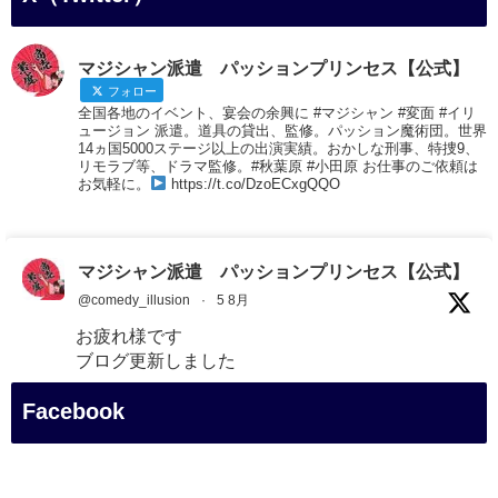
マジシャン派遣 パッションプリンセス【公式】
フォロー
全国各地のイベント、宴会の余興に #マジシャン #変面 #イリ
ュージョン 派遣。道具の貸出、監修。パッション魔術団。世界
14ヵ国5000ステージ以上の出演実績。おかしな刑事、特捜9、
リモラブ等、ドラマ監修。#秋葉原 #小田原 お仕事のご依頼は
お気軽に。
https://t.co/DzoECxgQQO
マジシャン派遣 パッションプリンセス【公式】
@comedy_illusion
·
5 8月
お疲れ様です
ブログ更新しました
「マジシャン和歌山旅 白浜町・三段壁展望台」
Facebook
#企業公式がお疲れ様を言い合う
#旅行好きな人と繋がりたい