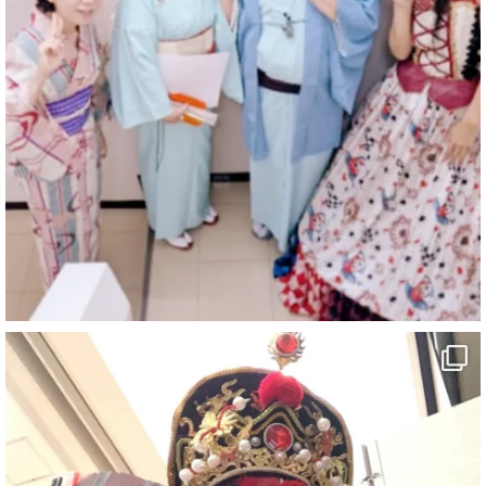
マジシャン派遣 パッションプリンセス【公式】
@comedy_illusion
·
4 8月
お疲れ様です
ブログ更新しました
「マジシャン和歌山旅 白浜町・三段壁洞窟」
#企業公式がお疲れ様を言い合う
#旅行好きな人と繋がりたい
#一人旅
#女性マジシャン
#出張マジック
#マジシャン派遣
#イリュージョン
#和歌山県
#白浜町
#変面ショー