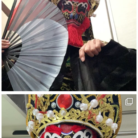
#イベント
#宴会
#余興
2
X
さらに読み込む