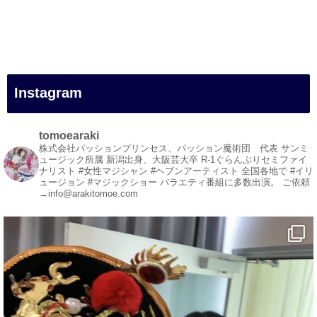
#一人旅
#女性マジシャン
#出張マジック
#マジシャン派遣
#イリュージョン
#和歌山県
Instagram
#白浜町
#変面ショー
#イベント
tomoearaki
#宴会
株式会社パッションプリンセス、パッション魔術団 代表
サンミ
ュージック所属
新潟出身、大阪芸大卒
R-1ぐらんぷりセミファイ
#余興
ナリスト
#女性マジシャン #ヘブンアーティスト
全国各地で #イリ
ュージョン #マジックショー
バラエティ番組に多数出演。
ご依頼
1
5
X
→info@arakitomoe.com
マジシャン派遣 パッションプリンセス【公式】
@comedy_illusion
·
5 8月
お疲れ様です
YouTubeを更新しました
https://youtu.be/9Vo2WgtDLME
@YouTube