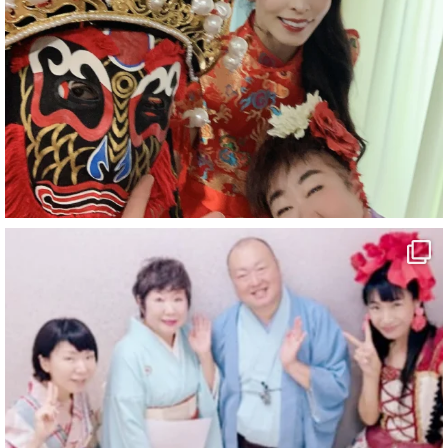
#愛媛県
#新居浜市
#幸福駅
#別子銅山
#鉱山観光列車
#四国
#愛媛観光
#旅行
#旅行動画
#一人旅
#観光スポット
#Travel
#ehime
#旅行好きと繋がりたい
2
7
X
マジシャン派遣 パッションプリンセス【公式】