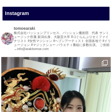
#イリュージョン
#和歌山県
Instagram
#白浜町
#変面ショー
#イベント
tomoearaki
#宴会
株式会社パッションプリンセス、パッション魔術団 代表
サンミ
ュージック所属
新潟出身、大阪芸大卒
R-1ぐらんぷりセミファイ
#余興
ナリスト
#女性マジシャン #ヘブンアーティスト
全国各地で #イリ
ュージョン #マジックショー
バラエティ番組に多数出演。
ご依頼
1
5
X
→info@arakitomoe.com
マジシャン派遣 パッションプリンセス【公式】
@comedy_illusion
·
5 8月
お疲れ様です
YouTubeを更新しました
https://youtu.be/9Vo2WgtDLME
@YouTube
#企業公式がお疲れ様を言い合う
#チャンネル登録おねがいします