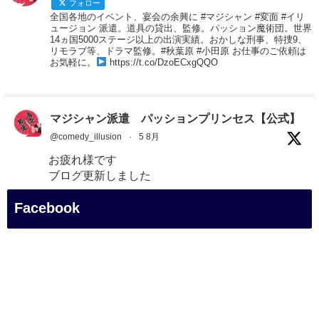
フォロー
全国各地のイベント、宴会の余興に #マジシャン #変面 #イリ
ュージョン 派遣。道具の貸出、監修。パッション魔術団。世界
14ヵ国5000ステージ以上の出演実績。おかしな刑事、特捜9、
リモラブ等、ドラマ監修。#秋葉原 #小田原 お仕事のご依頼は
お気軽に。
https://t.co/DzoECxgQQO
マジシャン派遣 パッションプリンセス【公式】
@comedy_illusion
·
5 8月
お疲れ様です
ブログ更新しました
「マジシャン和歌山旅 白浜町・三段壁展望台」
Facebook
#企業公式がお疲れ様を言い合う
#旅行好きな人と繋がりたい
#一人旅
#女性マジシャン
#出張マジック
#マジシャン派遣