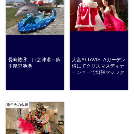
長崎旅⑧ 口之津港～熊
大宮ALTAVISTAガーデン
本県鬼池港
様にてクリスマスディナ
ーショーで出張マジック
忘年会の余興