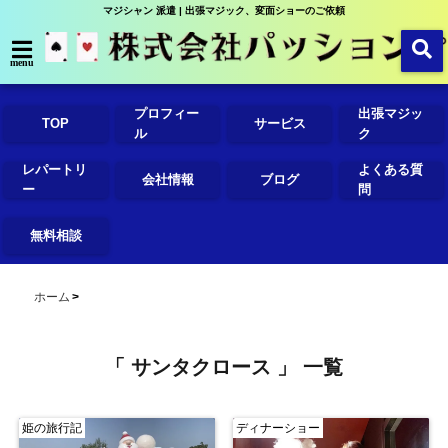
マジシャン 派遣 | 出張マジック、変面ショーのご依頼
menu
プロフィー
出張マジッ
TOP
サービス
ル
ク
レパートリ
よくある質
会社情報
ブログ
ー
問
無料相談
ホーム
「 サンタクロース 」 一覧
姫の旅行記
ディナーショー