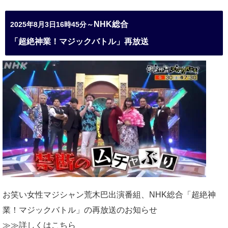
NHK総合
2025年8月3日16時45分～
「超絶神業！マジックバトル」再放送
お笑い女性マジシャン荒木巴出演番組、
NHK総合「超絶神
業！マジックバトル」の再放送のお知らせ
≫≫詳しくは
こちら