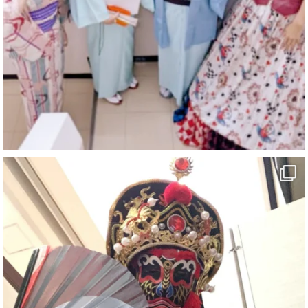
@comedy_illusion
·
4 8月
お疲れ様です
ブログ更新しました
「マジシャン和歌山旅 白浜町・三段壁洞窟」
#企業公式がお疲れ様を言い合う
#旅行好きな人と繋がりたい
#一人旅
#女性マジシャン
#出張マジック
#マジシャン派遣
#イリュージョン
#和歌山県
#白浜町
#変面ショー
#イベント
#宴会
#余興